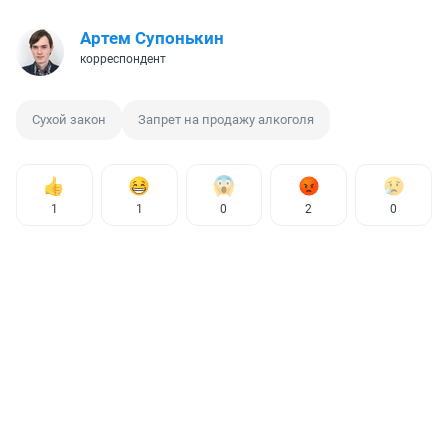
Артем Супонькин
корреспондент
Сухой закон
Запрет на продажу алкоголя
1
1
0
2
0