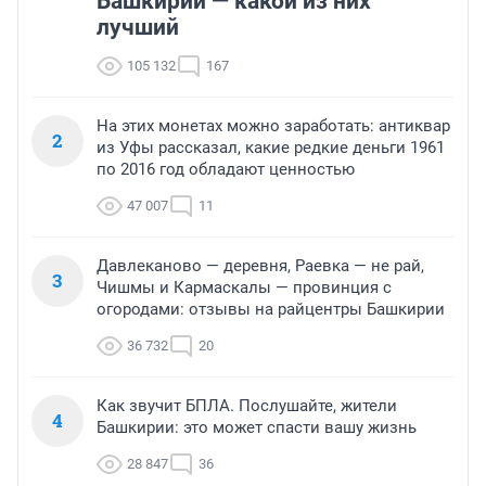
Башкирии — какой из них
лучший
105 132
167
На этих монетах можно заработать: антиквар
2
из Уфы рассказал, какие редкие деньги 1961
по 2016 год обладают ценностью
47 007
11
Давлеканово — деревня, Раевка — не рай,
3
Чишмы и Кармаскалы — провинция с
огородами: отзывы на райцентры Башкирии
36 732
20
Как звучит БПЛА. Послушайте, жители
4
Башкирии: это может спасти вашу жизнь
28 847
36