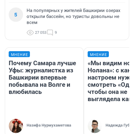
На популярных у жителей Башкирии озерах
5
открыли бассейн, но туристы довольны не
всем
27 053
9
МНЕНИЕ
МНЕНИЕ
Почему Самара лучше
«Мы видим нов
Уфы: журналистка из
Нолана»: с как
Башкирии впервые
настроем нужн
побывала на Волге и
смотреть «Оди
влюбилась
чтобы она не
выглядела как
Назифа Нурмухаметова
Надежда Губар