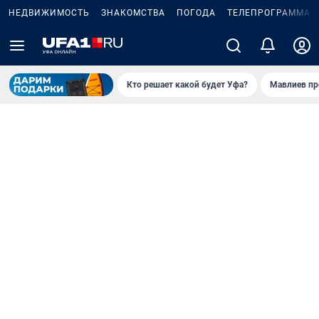
НЕДВИЖИМОСТЬ
ЗНАКОМСТВА
ПОГОДА
ТЕЛЕПРОГРАММА
Кто решает какой будет Уфа?
Мавлиев пр