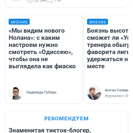
22 584
114
МНЕНИЕ
МНЕНИЕ
«Мы видим нового
Боязнь высоты
Нолана»: с каким
сможет ли «Уфа
настроем нужно
тренера обыгр
смотреть «Одиссею»,
фаворита лиги 
чтобы она не
удержаться на
выглядела как фиаско
месте
Антон Селивер
Надежда Губарь
Журналист UFA1
РЕКОМЕНДУЕМ
Знаменитая тикток-блогер,