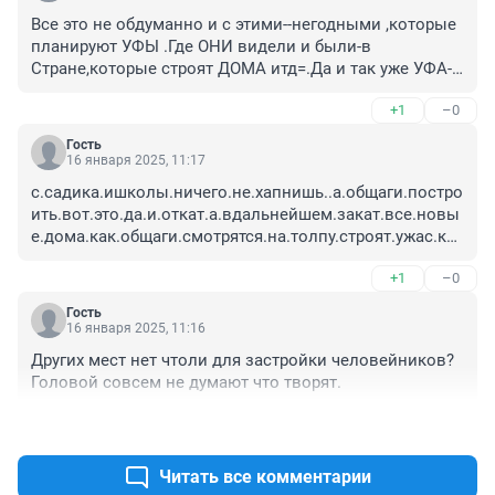
Все это не обдуманно и с этими--негодными ,которые 
планируют УФЫ .Где ОНИ видели и были-в 
Стране,которые строят ДОМА итд=.Да и так уже УФА-
нет чистого воздуха и кислорода.
+1
–0
Гость
16 января 2025, 11:17
с.садика.ишколы.ничего.не.хапнишь..а.общаги.постро
ить.вот.это.да.и.откат.а.вдальнейшем.закат.все.новы
е.дома.как.общаги.смотрятся.на.толпу.строят.ужас.как
ойто
+1
–0
Гость
16 января 2025, 11:16
Других мест нет чтоли для застройки человейников? 
Головой совсем не думают что творят.
+1
–0
Читать все комментарии