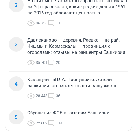
На этих монетах можно заработать: антиквар
2
из Уфы рассказал, какие редкие деньги 1961
по 2016 год обладают ценностью
46 756
11
Давлеканово — деревня, Раевка — не рай,
3
Чишмы и Кармаскалы — провинция с
огородами: отзывы на райцентры Башкирии
35 701
20
Как звучит БПЛА. Послушайте, жители
4
Башкирии: это может спасти вашу жизнь
28 448
36
Обращение ФСБ к жителям Башкирии
5
22 609
114