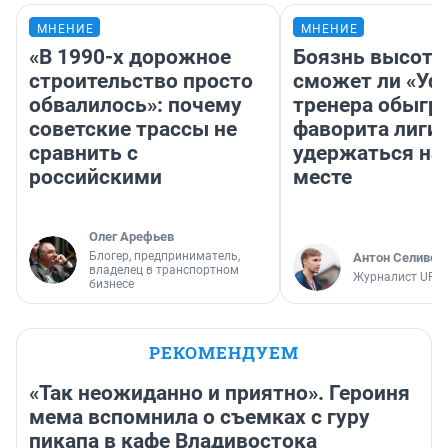
МНЕНИЕ
МНЕНИЕ
«В 1990-х дорожное
Боязнь высоты
строительство просто
сможет ли «Уфа
обвалилось»: почему
тренера обыгр
советские трассы не
фаворита лиги 
сравнить с
удержаться на
российскими
месте
Олег Арефьев
Блогер, предприниматель,
Антон Селивер
владелец в транспортном
Журналист UFA1
бизнесе
РЕКОМЕНДУЕМ
«Так неожиданно и приятно». Героиня
мема вспомнила о съемках с гуру
пикапа в кафе Владивостока