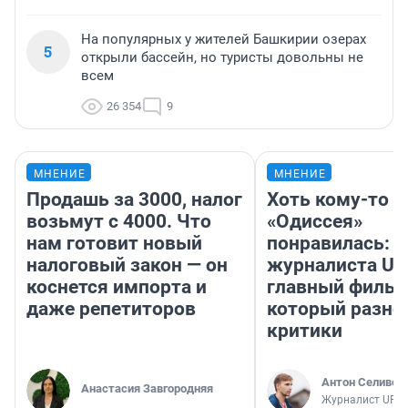
На популярных у жителей Башкирии озерах
5
открыли бассейн, но туристы довольны не
всем
26 354
9
МНЕНИЕ
МНЕНИЕ
Продашь за 3000, налог
Хоть кому-то
возьмут с 4000. Что
«Одиссея»
нам готовит новый
понравилась: 
налоговый закон — он
журналиста UF
коснется импорта и
главный фильм
даже репетиторов
который разно
критики
Антон Селивер
Анастасия Завгородняя
Журналист UFA1