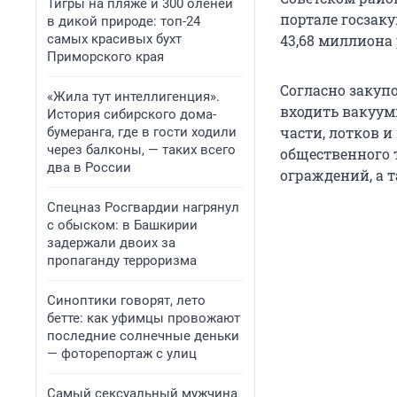
Тигры на пляже и 300 оленей
портале госзаку
в дикой природе: топ-24
самых красивых бухт
43,68 миллиона 
Приморского края
Согласно закуп
«Жила тут интеллигенция».
входить вакуум
История сибирского дома-
части, лотков и
бумеранга, где в гости ходили
через балконы, — таких всего
общественного т
два в России
ограждений, а т
Спецназ Росгвардии нагрянул
с обыском: в Башкирии
задержали двоих за
пропаганду терроризма
Синоптики говорят, лето
бетте: как уфимцы провожают
последние солнечные деньки
— фоторепортаж с улиц
Самый сексуальный мужчина