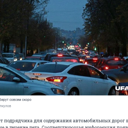
берут совсем скоро
пкулов
 подрядчика для содержания автомобильных дорог 
не в течение лета. Соответствующая информация появ