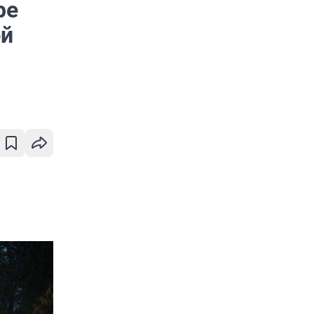
ре
ей