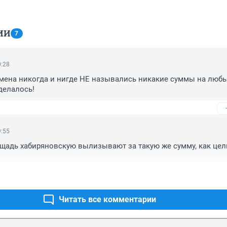
ИИ
7
0:28
мена никогда и нигде НЕ назывались никакие суммы на любы
делалось!
9:55
щадь хабиряновскую вылизывают за такую же сумму, как цел
Читать все комментарии