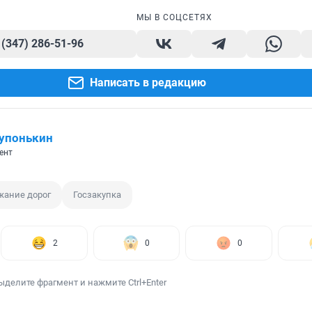
МЫ В СОЦСЕТЯХ
 (347) 286-51-96
Написать в редакцию
упонькин
ент
жание дорог
Госзакупка
2
0
0
ыделите фрагмент и нажмите Ctrl+Enter