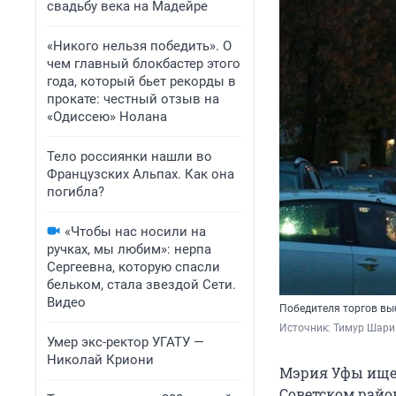
свадьбу века на Мадейре
«Никого нельзя победить». О
чем главный блокбастер этого
года, который бьет рекорды в
прокате: честный отзыв на
«Одиссею» Нолана
Тело россиянки нашли во
Французских Альпах. Как она
погибла?
«Чтобы нас носили на
ручках, мы любим»: нерпа
Сергеевна, которую спасли
бельком, стала звездой Сети.
Видео
Победителя торгов вы
Источник: 
Тимур Шари
Умер экс-ректор УГАТУ —
Николай Криони
Мэрия Уфы ищет
Советском райо