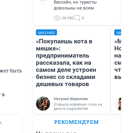
бассейн, но туристы
довольны не всем
26 350
9
МНЕНИЕ
МНЕНИ
«Покупаешь кота в
«Мы в
мешке»:
Нолан
предприниматель
настр
рассказала, как на
смотр
самом деле устроен
чтобы
ожет быть
бизнес со складами
выгля
дешевых товаров
 в
Наталья Шорохова
Открыла кофейную точку на
деньги соцразвития
РЕКОМЕНДУЕМ
е
.