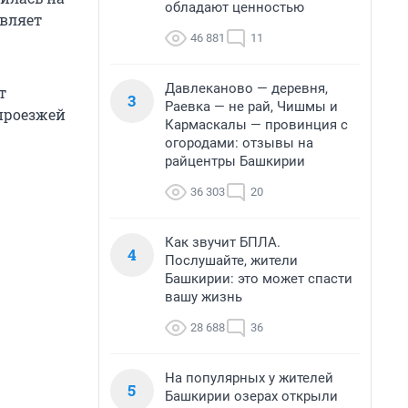
обладают ценностью
авляет
46 881
11
Давлеканово — деревня,
т
3
Раевка — не рай, Чишмы и
проезжей
Кармаскалы — провинция с
огородами: отзывы на
райцентры Башкирии
36 303
20
Как звучит БПЛА.
4
Послушайте, жители
Башкирии: это может спасти
вашу жизнь
28 688
36
На популярных у жителей
5
Башкирии озерах открыли