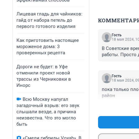
эффективных способов
Лицевая гладь для чайников:
КОММЕНТАР
гайд от набора петель до
первого готового изделия
Гость
18 мая 2024, 1
Как приготовить настоящее
мороженое дома: 3
В Советские вре
проверенных рецепта
работы. Просто 
Дороги не будет: в Уфе
отменили проект новой
Гость
трассы из Черниковки в
18 мая 2024, 0
Инорс
пока только пло
район
Всю Москву напугал
загадочный взрыв: его звук
слышали везде, а причина
неизвестна. Что это могло
быть
«Смели гибриды Voyah». В