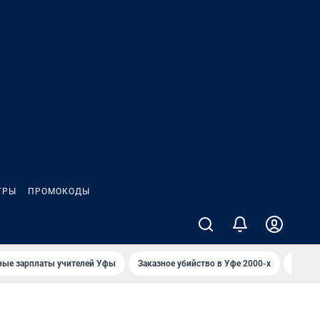
ГРЫ
ПРОМОКОДЫ
ные зарплаты учителей Уфы
Заказное убийство в Уфе 2000-х
Каким