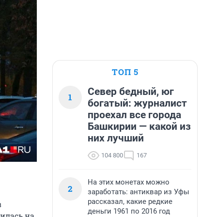
ТОП 5
Север бедный, юг
1
богатый: журналист
проехал все города
Башкирии — какой из
них лучший
104 800
167
На этих монетах можно
2
заработать: антиквар из Уфы
рассказал, какие редкие
в
деньги 1961 по 2016 год
илась на