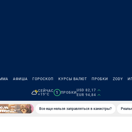
АММА
АФИША
ГОРОСКОП
КУРСЫ ВАЛЮТ
ПРОБКИ
ZODY
И
USD 82,17
СЕЙЧАС
1
ПРОБКИ
+19°C
EUR 94,84
Все еще нельзя заправляться в канистры?
Реаль