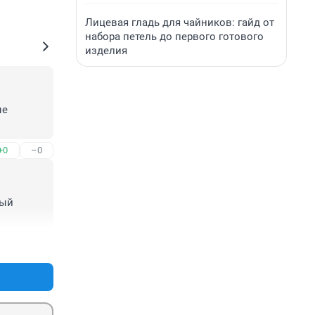
Лицевая гладь для чайников: гайд от
набора петель до первого готового
изделия
е 
+0
–0
ый 
+0
–0