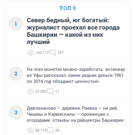
ТОП 5
Север бедный, юг богатый:
1
журналист проехал все города
Башкирии — какой из них
лучший
105 117
167
На этих монетах можно заработать: антиквар
2
из Уфы рассказал, какие редкие деньги 1961
по 2016 год обладают ценностью
47 003
11
Давлеканово — деревня, Раевка — не рай,
3
Чишмы и Кармаскалы — провинция с
огородами: отзывы на райцентры Башкирии
36 715
20