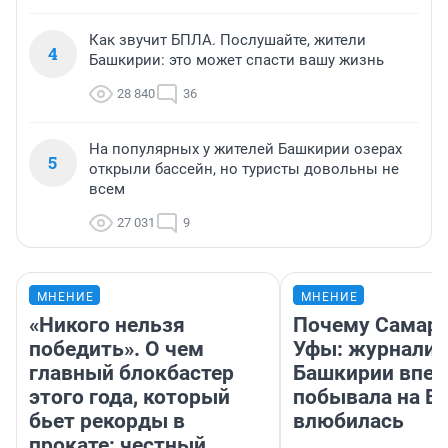
Как звучит БПЛА. Послушайте, жители
4
Башкирии: это может спасти вашу жизнь
28 840
36
На популярных у жителей Башкирии озерах
5
открыли бассейн, но туристы довольны не
всем
27 031
9
МНЕНИЕ
МНЕНИЕ
«Никого нельзя
Почему Самара
победить». О чем
Уфы: журналис
главный блокбастер
Башкирии впе
этого года, который
побывала на Во
бьет рекорды в
влюбилась
прокате: честный