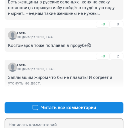
Есть женщины в русских селеньях,..коня на скаку 
остановит,в горящую избу войдёт,в студённую воду 
нырнёт..Не-е,нам такие женщины не нужны..
+0
–0
Гость
30 декабря 2023, 14:43
Костомаров тоже поплавал в прорубе😱
+0
–2
Гость
30 декабря 2023, 13:48
Заплывшим жиром что бы не плавать! И согреет и 
утонуть не даст.
+0
–1
Читать все комментарии