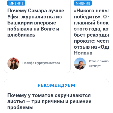
МНЕНИЕ
МНЕНИЕ
Почему Самара лучше
«Никого нельз
Уфы: журналистка из
победить». О ч
Башкирии впервые
главный блокб
побывала на Волге и
этого года, ко
влюбилась
бьет рекорды 
прокате: честн
отзыв на «Оди
Нолана
Стас Соколов
Назифа Нурмухаметова
Эксперт
РЕКОМЕНДУЕМ
Почему у томатов скручиваются
листья — три причины и решение
проблемы