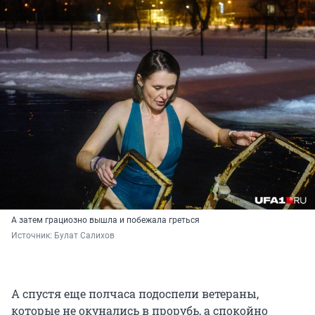
А затем грациозно вышла и побежала греться
Источник: 
Булат Салихов
А спустя еще полчаса подоспели ветераны,
которые не окунались в прорубь, а спокойно