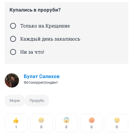
Купались в проруби?
Только на Крещение
Каждый день закаляюсь
Ни за что!
Булат Салихов
Фотокорреспондент
Морж
Прорубь
1
0
0
0
0