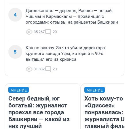
Давлеканово — деревня, Раевка — не рай,
4
Чишмы и Кармаскалы — провинция с
огородами: отзывы на райцентры Башкирии
35 267
20
Как по заказу. За что убили директора
5
крупного завода Уфы, который в 90-х
вытащил его из кризиса
31 832
23
МНЕНИЕ
МНЕНИЕ
Север бедный, юг
Хоть кому-то
богатый: журналист
«Одиссея»
проехал все города
понравилась: 
Башкирии — какой из
журналиста UF
них лучший
главный фильм