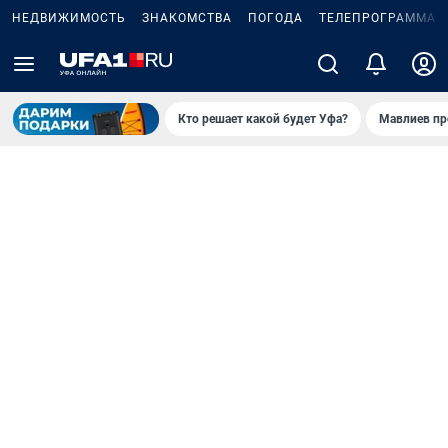
НЕДВИЖИМОСТЬ
ЗНАКОМСТВА
ПОГОДА
ТЕЛЕПРОГРАММА
Кто решает какой будет Уфа?
Мавлиев пр