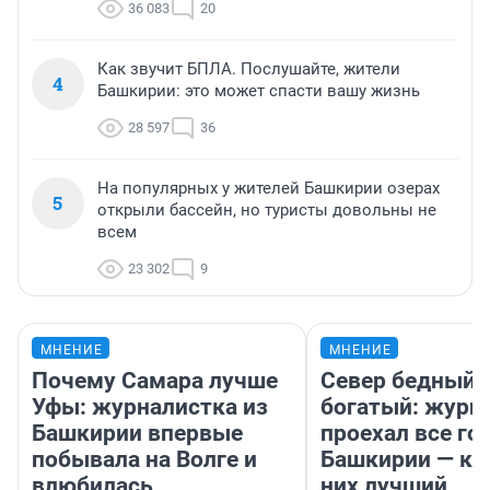
36 083
20
Как звучит БПЛА. Послушайте, жители
4
Башкирии: это может спасти вашу жизнь
28 597
36
На популярных у жителей Башкирии озерах
5
открыли бассейн, но туристы довольны не
всем
23 302
9
МНЕНИЕ
МНЕНИЕ
Почему Самара лучше
Север бедный,
Уфы: журналистка из
богатый: журн
Башкирии впервые
проехал все го
побывала на Волге и
Башкирии — ка
влюбилась
них лучший