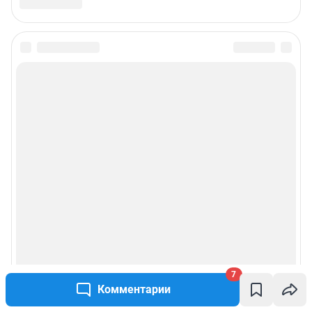
Связаться с отделом продаж: моб. 8 (992) 212-32-74, раб. 8 800 2000-383,
доб. 3614,
reklamangs@shkulev.ru
Редакция сайта не несет ответственности за достоверность
информации, содержащейся в рекламных объявлениях.
Информация об ограничениях
Политика использования cookies
Рекомендательные системы
Политика конфиденциальности и обработки персональных данных и
правила использования сайта
Пользовательское соглашение сервиса «Подписка без баннерной
рекламы»
© ООО «Сеть городских порталов»
7
© ООО «Интернет Технологии»
Комментарии