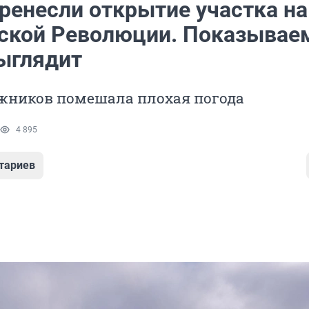
еренесли открытие участка на
ской Революции. Показывае
выглядит
ожников помешала плохая погода
4 895
тариев