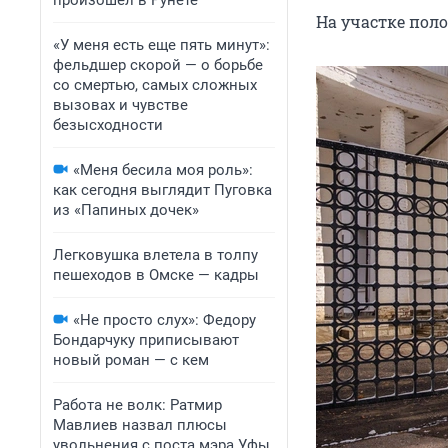
произошел в Рунете
На участке пол
«У меня есть еще пять минут»:
фельдшер скорой — о борьбе
со смертью, самых сложных
вызовах и чувстве
безысходности
«Меня бесила моя роль»:
как сегодня выглядит Пуговка
из «Папиных дочек»
Легковушка влетела в толпу
пешеходов в Омске — кадры
«Не просто слух»: Федору
Бондарчуку приписывают
новый роман — с кем
Работа не волк: Ратмир
Мавлиев назвал плюсы
увольнения с поста мэра Уфы