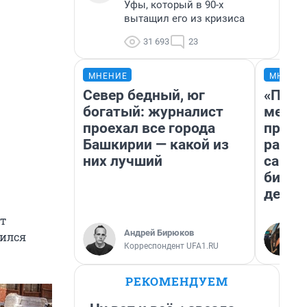
Уфы, который в 90-х
вытащил его из кризиса
31 693
23
МНЕНИЕ
МНЕНИ
Север бедный, юг
«Поку
богатый: журналист
мешке
проехал все города
предп
Башкирии — какой из
расска
них лучший
самом
бизне
дешев
ит
Андрей Бирюков
лился
Корреспондент UFA1.RU
РЕКОМЕНДУЕМ