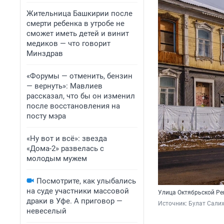
Жительница Башкирии после
смерти ребенка в утробе не
сможет иметь детей и винит
медиков — что говорит
Минздрав
«Форумы — отменить, бензин
— вернуть»: Мавлиев
рассказал, что бы он изменил
после восстановления на
посту мэра
«Ну вот и всё»: звезда
«Дома-2» развелась с
молодым мужем
Посмотрите, как улыбались
на суде участники массовой
Улица Октябрьской Ре
драки в Уфе. А приговор —
Источник: 
Булат Сали
невеселый