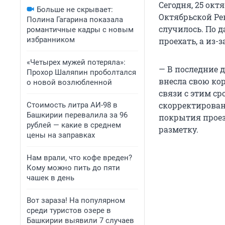
Сегодня, 25 ок
Больше не скрывает:
Октябрьской Ре
Полина Гагарина показала
случилось. По 
романтичные кадры с новым
избранником
проехать, а из-
«Четырех мужей потеряла»:
— В последние д
Прохор Шаляпин проболтался
внесла свою ко
о новой возлюбленной
связи с этим с
скорректирован
Стоимость литра АИ-98 в
Башкирии перевалила за 96
покрытия проез
рублей — какие в среднем
разметку.
цены на заправках
Нам врали, что кофе вреден?
Кому можно пить до пяти
чашек в день
Вот зараза! На популярном
среди туристов озере в
Башкирии выявили 7 случаев