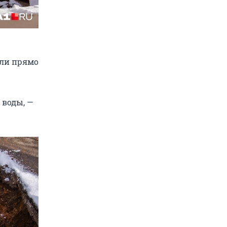
али прямо
 воды, —