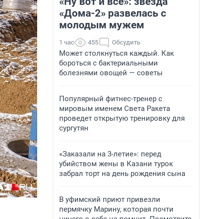
«Ну вот и всё»: звезда
«Дома-2» развелась с
молодым мужем
1 час
455
Обсудить
Может столкнуться каждый. Как
бороться с бактериальными
болезнями овощей — советы
Популярный фитнес-тренер с
мировым именем Света Ракета
проведет открытую тренировку для
сургутян
«Заказали на 3-летие»: перед
убийством жены в Казани турок
забрал торт на день рождения сына
В уфимский приют привезли
пермячку Марину, которая почти