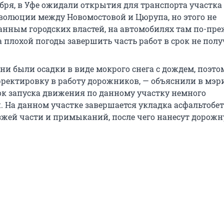
тября, в Уфе ожидали открытия для транспорта участк
волюции между Новомостовой и Цюрупа, но этого не
данным городских властей, на автомобилях там по-пр
за плохой погоды завершить часть работ в срок не полу
ни были осадки в виде мокрого снега с дождем, поэто
рректировку в работу дорожников, — объяснили в мэри
рок запуска движения по данному участку немного
. На данном участке завершается укладка асфальтобе
жей части и примыканий, после чего нанесут дорож