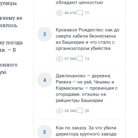
обладают ценностью
а улицы
46 618
11
ежнему не
чилось.
Кровавое Рождество: как до
3
смерти забили бизнесмена
му погода
из Башкирии и что стало с
организатором убийства
и. — В
37 384
13
тонного
ную
Давлеканово — деревня,
4
Раевка — не рай, Чишмы и
Кармаскалы — провинция с
огородами: отзывы на
райцентры Башкирии
34 346
20
Как по заказу. За что убили
5
директора крупного завода