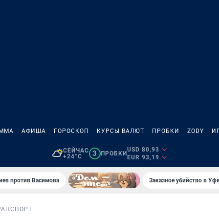
АММА
АФИША
ГОРОСКОП
КУРСЫ ВАЛЮТ
ПРОБКИ
ZODY
И
USD 80,93
СЕЙЧАС
3
ПРОБКИ
+24°C
EUR 93,19
иев против Васимова
Заказное убийство в Уфе
РАНСПОРТ