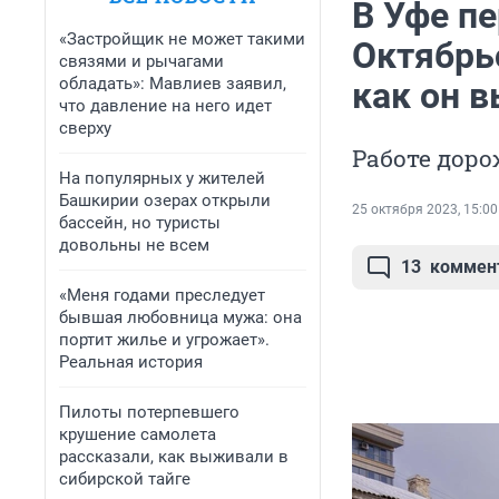
В Уфе п
«Застройщик не может такими
Октябрь
связями и рычагами
обладать»: Мавлиев заявил,
как он 
что давление на него идет
сверху
Работе дор
На популярных у жителей
Башкирии озерах открыли
25 октября 2023, 15:00
бассейн, но туристы
довольны не всем
13
коммен
«Меня годами преследует
бывшая любовница мужа: она
портит жилье и угрожает».
Реальная история
Пилоты потерпевшего
крушение самолета
рассказали, как выживали в
сибирской тайге