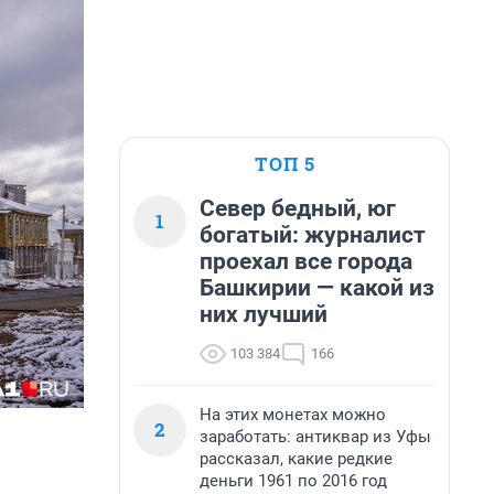
ТОП 5
Север бедный, юг
1
богатый: журналист
проехал все города
Башкирии — какой из
них лучший
103 384
166
На этих монетах можно
2
заработать: антиквар из Уфы
рассказал, какие редкие
деньги 1961 по 2016 год