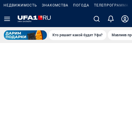
НЕДВИЖИМОСТЬ
ЗНАКОМСТВА
ПОГОДА
ТЕЛЕПРОГРАММА
Кто решает какой будет Уфа?
Мавлиев пр