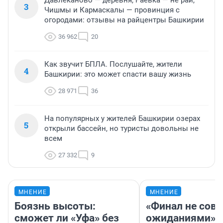
Давлеканово — деревня, Раевка — не рай,
3
Чишмы и Кармаскалы — провинция с
огородами: отзывы на райцентры Башкирии
36 962
20
Как звучит БПЛА. Послушайте, жители
4
Башкирии: это может спасти вашу жизнь
28 971
36
На популярных у жителей Башкирии озерах
5
открыли бассейн, но туристы довольны не
всем
27 332
9
МНЕНИЕ
МНЕНИЕ
Боязнь высоты:
«Финал не совп
сможет ли «Уфа» без
ожиданиями»: 