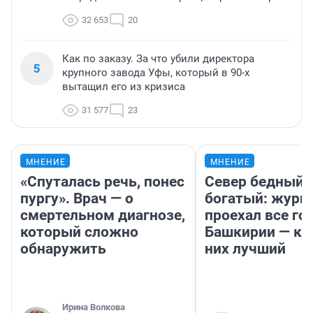
32 653
20
Как по заказу. За что убили директора
5
крупного завода Уфы, который в 90-х
вытащил его из кризиса
31 577
23
МНЕНИЕ
МНЕНИЕ
«Спуталась речь, понес
Север бедный,
пургу». Врач — о
богатый: журн
смертельном диагнозе,
проехал все го
который сложно
Башкирии — ка
обнаружить
них лучший
Ирина Волкова