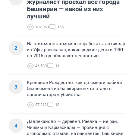
журналист проехал все города
Башкирии — какой из них
лучший
102 060
165
На этих монетах можно заработать: антиквар
2
из Уфы рассказал, какие редкие деньги 1961
по 2016 год обладают ценностью
46 530
11
Кровавое Рождество: как до смерти забили
3
бизнесмена из Башкирии и что стало с
организатором убийства
37 212
13
Давлеканово — деревня, Раевка — не рай,
4
Чишмы и Кармаскалы — провинция с
огородами: отзывы на райцентры Башкирии