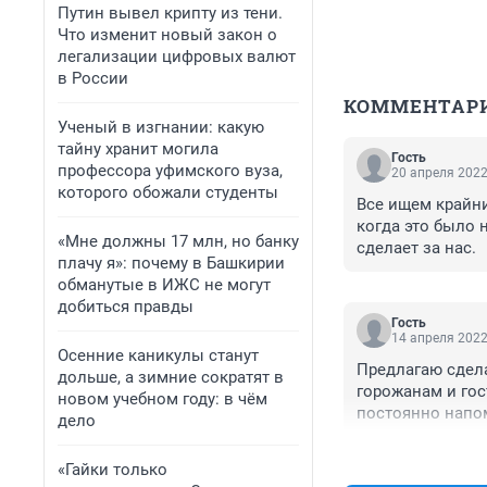
Путин вывел крипту из тени.
Что изменит новый закон о
легализации цифровых валют
в России
КОММЕНТАР
Ученый в изгнании: какую
тайну хранит могила
Гость
профессора уфимского вуза,
20 апреля 2022
которого обожали студенты
Все ищем крайни
когда это было 
«Мне должны 17 млн, но банку
сделает за нас.
плачу я»: почему в Башкирии
обманутые в ИЖС не могут
добиться правды
Гость
14 апреля 2022
Осенние каникулы станут
Предлагаю сдела
дольше, а зимние сократят в
горожанам и гост
новом учебном году: в чём
постоянно напом
дело
«Гайки только