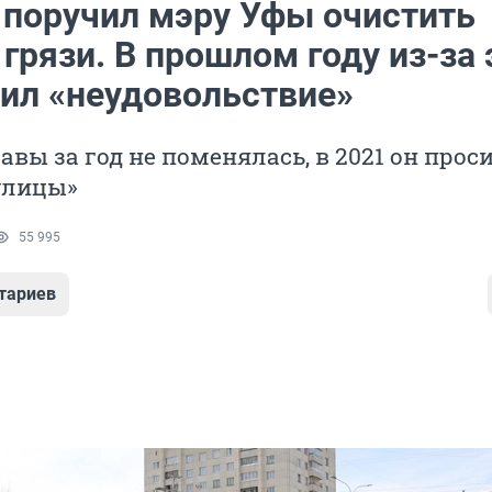
 поручил мэру Уфы очистить
 грязи. В прошлом году из-за 
чил «неудовольствие»
авы за год не поменялась, в 2021 он прос
улицы»
55 995
тариев