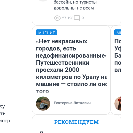
бассейн, но туристы
довольны не всем
27 123
9
МНЕНИЕ
МНЕНИ
«Нет некрасивых
Почем
городов, есть
Уфы: 
недофинансированные».
Башки
Путешественники
побыв
проехали 2000
влюби
километров по Уралу на
машине — стоило ли оно
того
Екатерина Литкевич
ку
ть
истр
РЕКОМЕНДУЕМ