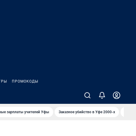
ГРЫ
ПРОМОКОДЫ
ные зарплаты учителей Уфы
Заказное убийство в Уфе 2000-х
Каким