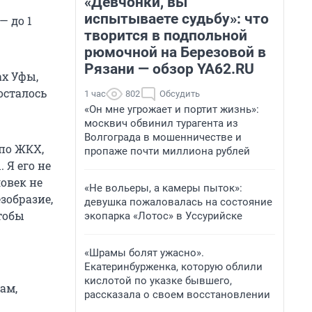
«Девчонки, вы
испытываете судьбу»: что
— до 1
творится в подпольной
рюмочной на Березовой в
Рязани — обзор YA62.RU
ах Уфы,
осталось
1 час
802
Обсудить
«Он мне угрожает и портит жизнь»:
москвич обвинил турагента из
Волгограда в мошенничестве и
по ЖКХ,
пропаже почти миллиона рублей
 Я его не
ловек не
«Не вольеры, а камеры пыток»:
езобразие,
девушка пожаловалась на состояние
тобы
экопарка «Лотос» в Уссурийске
«Шрамы болят ужасно».
Екатеринбурженка, которую облили
кислотой по указке бывшего,
ам,
рассказала о своем восстановлении