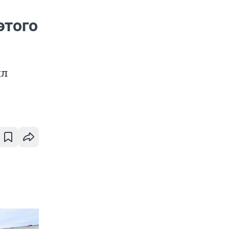
этого
ил