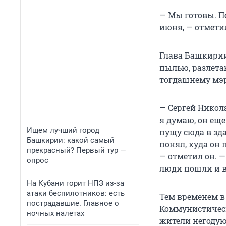
— Мы готовы. Пе
июня, — отмети
Глава Башкирии
пылью, разлета
тогдашнему мэр
— Сергей Никол
я думаю, он еще
Ищем лучший город
пущу сюда в зда
Башкирии: какой самый
понял, куда он 
прекрасный? Первый тур —
— отметил он. 
опрос
люди пошли и в
На Кубани горит НПЗ из-за
атаки беспилотников: есть
Тем временем в
пострадавшие. Главное о
Коммунистическ
ночных налетах
жители негодую