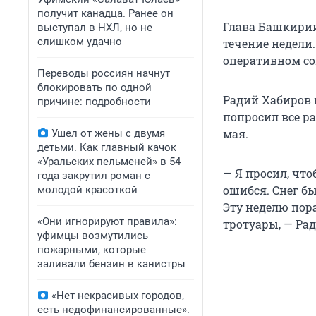
получит канадца. Ранее он
Глава Башкирии
выступал в НХЛ, но не
слишком удачно
течение недели.
оперативном со
Переводы россиян начнут
блокировать по одной
Радий Хабиров 
причине: подробности
попросил все ра
мая.
Ушел от жены с двумя
детьми. Как главный качок
«Уральских пельменей» в 54
— Я просил, что
года закрутил роман с
ошибся. Снег бы
молодой красоткой
Эту неделю пора
«Они игнорируют правила»:
тротуары, — Ра
уфимцы возмутились
пожарными, которые
заливали бензин в канистры
«Нет некрасивых городов,
есть недофинансированные».