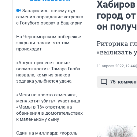
Хабиров
Запарились: почему суд
город от
отменил оправдание «стрелка
с Голубого озера» в Башкирии
он полу
На Черноморском побережье
Риторика гл
закрыли пляжи: что там
происходит
«вылизать 
«Август принесет новые
11 апреля 2022, 12:44
возможности»: Тамара Глоба
назвала, кому из знаков
зодиака улыбнется удача
75
коммен
«Меня не просто отменяют,
меня хотят убить»: участница
«Мамы в 16» ответила на
обвинения в домогательствах
к маленькому сыну
Один на миллиард: «король