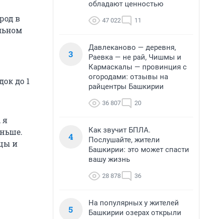
обладают ценностью
род в
47 022
11
ельном
Давлеканово — деревня,
3
Раевка — не рай, Чишмы и
Кармаскалы — провинция с
огородами: отзывы на
ок до 1
райцентры Башкирии
36 807
20
 я
Как звучит БПЛА.
аньше.
4
Послушайте, жители
ицы и
Башкирии: это может спасти
вашу жизнь
28 878
36
На популярных у жителей
5
Башкирии озерах открыли