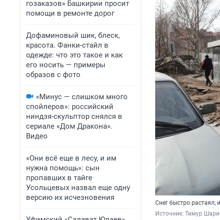
гозаказов» Башкирии просит
помощи в ремонте дорог
Дофаминовый шик, блеск,
красота. Фанки-стайл в
одежде: что это такое и как
его носить — примеры
образов с фото
«Минус — слишком много
спойлеров»: российский
ниндзя-скульптор снялся в
сериале «Дом Дракона».
Видео
«Они всё еще в лесу, и им
нужна помощь»: сын
пропавших в тайге
Усольцевых назвал еще одну
версию их исчезновения
Снег быстро растаял, 
Источник: 
Тимур Шари
Уфимский «Салават Юлаев»