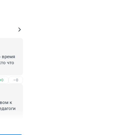
 время 
то что 
+0
–0
вом к 
дагоги 
+0
–0