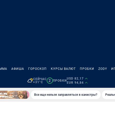
АММА
АФИША
ГОРОСКОП
КУРСЫ ВАЛЮТ
ПРОБКИ
ZODY
И
USD 82,17
СЕЙЧАС
2
ПРОБКИ
+31°C
EUR 94,84
Все еще нельзя заправляться в канистры?
Реаль