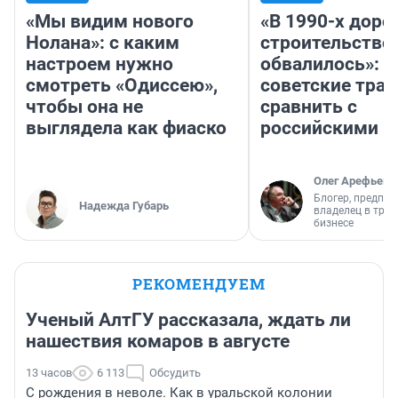
«Мы видим нового
«В 1990-х дор
Нолана»: с каким
строительство
настроем нужно
обвалилось»: 
смотреть «Одиссею»,
советские трас
чтобы она не
сравнить с
выглядела как фиаско
российскими
Олег Арефьев
Блогер, предпри
Надежда Губарь
владелец в тра
бизнесе
РЕКОМЕНДУЕМ
Ученый АлтГУ рассказала, ждать ли
нашествия комаров в августе
13 часов
6 113
Обсудить
С рождения в неволе. Как в уральской колонии