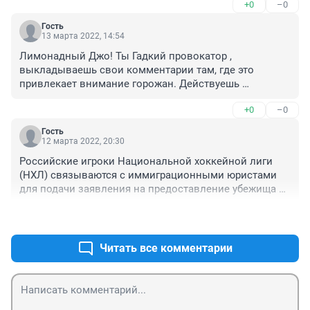
+0
–0
Гость
13 марта 2022, 14:54
Лимонадный Джо! Ты Гадкий провокатор , 
выкладываешь свои комментарии там, где это 
привлекает внимание горожан. Действуешь 
целенаправлено, но твои «хитрож…. ти», очевидны!

+0
–0
Точно специалист информационных войск!
Гость
12 марта 2022, 20:30
Российские игроки Национальной хоккейной лиги 
(НХЛ) связываются с иммиграционными юристами 
для подачи заявления на предоставление убежища 
или вида на жительство в США и Канаде. Об этом 
+0
–0
сообщает TSN со ссылкой на источники. Об этом 
сообщает "Рамблер". 

Игроки и их агенты обеспокоены тем, что 
Читать все комментарии
правительства США и Канады могут замедлить или 
прекратить выдачу рабочих виз российским 
спортсменам, рассказал иммиграционный юрист Джо 
Кирквуд. 
