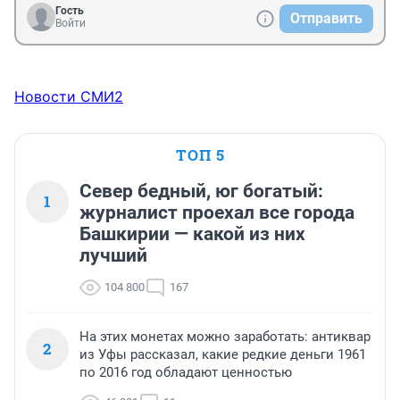
В НХЛ выступает 41 игрок из России.
Гость
Отправить
Войти
Новости СМИ2
ТОП 5
Север бедный, юг богатый:
1
журналист проехал все города
Башкирии — какой из них
лучший
104 800
167
На этих монетах можно заработать: антиквар
2
из Уфы рассказал, какие редкие деньги 1961
по 2016 год обладают ценностью