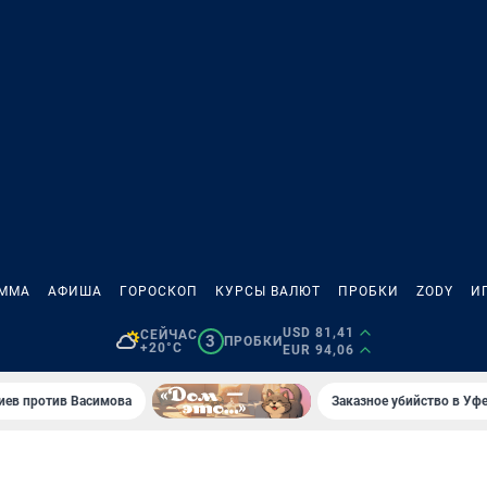
АММА
АФИША
ГОРОСКОП
КУРСЫ ВАЛЮТ
ПРОБКИ
ZODY
И
USD 81,41
СЕЙЧАС
3
ПРОБКИ
+20°C
EUR 94,06
иев против Васимова
Заказное убийство в Уфе