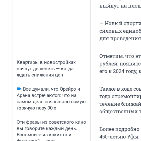
выйдут на площ
— Новый спорти
силовых единоб
для проведения
Отметим, что эт
Квартиры в новостройках
рублей, появит
начнут дешеветь — когда
его к 2024 году
ждать снижения цен
Также в ходе с
Все думали, что Орейро и
Арана встречаются: что на
года отремонти
самом деле связывало самую
течение ближай
горячую пару 90-х
общественных т
Эти фразы из советского кино
вы говорите каждый день.
Более подробно 
Вспомните из каких они
450-летию Уфы,