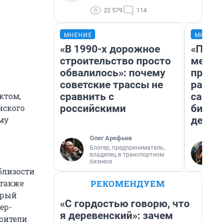
22 579
114
МНЕНИЕ
МНЕНИ
«В 1990-х дорожное
«Поку
строительство просто
мешке
обвалилось»: почему
предп
советские трассы не
расска
сравнить с
самом
ктом,
российскими
бизне
нского
дешев
му
Олег Арефьев
Блогер, предприниматель,
владелец в транспортном
бизнесе
близости
РЕКОМЕНДУЕМ
 также
орый
«С гордостью говорю, что
ер-
я деревенский»: зачем
роители