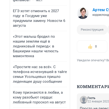
фильмов? — тест
Артем С
ЕГЭ хотят отменить к 2027
корреспонд
году: в Госдуме уже
придумали замену. Новости 6
августа
Реконструкция
«Этот малыш бродил по
нашим землям ещё в
ледниковый период»: в
0
Башкирии нашли челюсть
мамонтенка
Увидели опечатку? В
«Простите нас за всё». С
телефона исчезнувшей в тайге
семьи Усольцевых пришло
леденящее душу сообщение
КОММЕНТАР
Кому признаются в любви, а
кому разобьют сердце:
Гость
22 января 2023
любовный гороскоп на август
Просто не перес