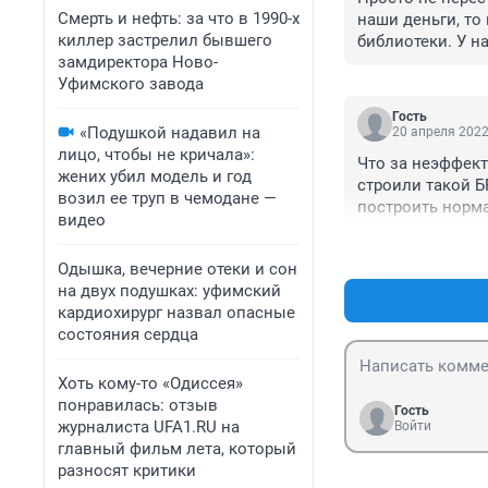
Смерть и нефть: за что в 1990-х
наши деньги, то
киллер застрелил бывшего
библиотеки. У н
замдиректора Ново-
только разговор
Уфимского завода
Черниковке вме
Гость
«Подушкой надавил на
20 апреля 2022
лицо, чтобы не кричала»:
Что за неэффект
жених убил модель и год
строили такой Б
возил ее труп в чемодане —
построить норм
видео
Одышка, вечерние отеки и сон
на двух подушках: уфимский
кардиохирург назвал опасные
состояния сердца
Хоть кому-то «Одиссея»
понравилась: отзыв
Гость
журналиста UFA1.RU на
Войти
главный фильм лета, который
разносят критики