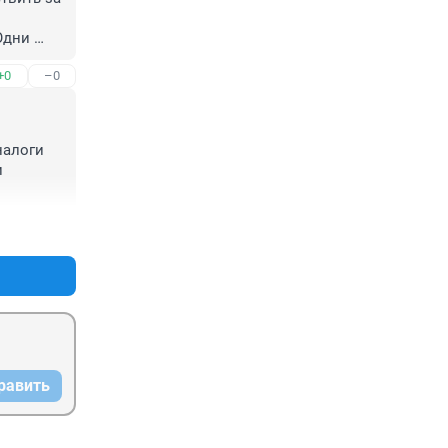
дни 
+0
–0
алоги 
 
+0
–0
равить