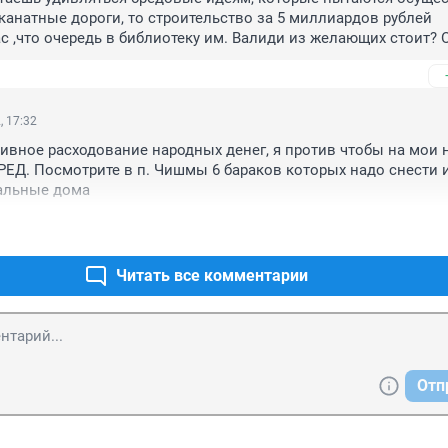
 канатные дороги, то строительство за 5 миллиардов рублей 
ас ,что очередь в библиотеку им. Валиди из желающих стоит? О
ы о зоне комфортного проживания. Постройте лучше мост в 
сто библиотеки.
, 17:32
ивное расходование народных денег, я против чтобы на мои н
РЕД. Посмотрите в п. Чишмы 6 бараков которых надо снести и
альные дома
Читать все комментарии
Отп