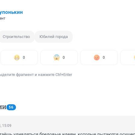
упонькин
ент
Строительство
Юбилей города
0
0
0
ыделите фрагмент и нажмите Ctrl+Enter
ИИ
56
, 15:09
таёшь удивляться бредовые идеям, которые пытаются осущест