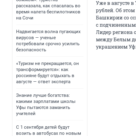
Уже в августе 
рассказала, как спасалась во
рублей. Об этом
время налета беспилотников
Башкирии со сс
на Сочи
с подчиненными
Надвигается волна пугающих
Лидер региона 
вирусов — ученые
между Белым до
потребовали срочно усилить
украшением Уф
безопасность
«Туризм не прекращается, он
трансформируется»: как
россияне будут отдыхать в
августе — ответ эксперта
Знание лучше богатства:
какими зарплатами школы
Уфы пытаются заманить
учителей
С 1 сентября детей будут
возить в автобусах по новым