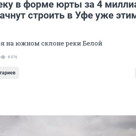
еку в форме юрты за 4 милли
ачнут строить в Уфе уже эти
ся на южном склоне реки Белой
3
8 076
тариев