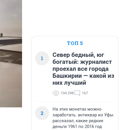
ТОП 5
Север бедный, юг
1
богатый: журналист
проехал все города
Башкирии — какой из
них лучший
104 298
167
На этих монетах можно
2
заработать: антиквар из Уфы
рассказал, какие редкие
деньги 1961 по 2016 год