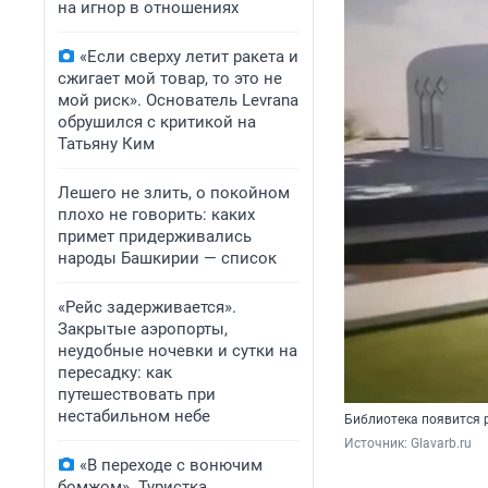
на игнор в отношениях
«Если сверху летит ракета и
сжигает мой товар, то это не
мой риск». Основатель Levrana
обрушился с критикой на
Татьяну Ким
Лешего не злить, о покойном
плохо не говорить: каких
примет придерживались
народы Башкирии — список
«Рейс задерживается».
Закрытые аэропорты,
неудобные ночевки и сутки на
пересадку: как
путешествовать при
нестабильном небе
Библиотека появится 
Источник: 
Glavarb.ru
«В переходе с вонючим
бомжом». Туристка