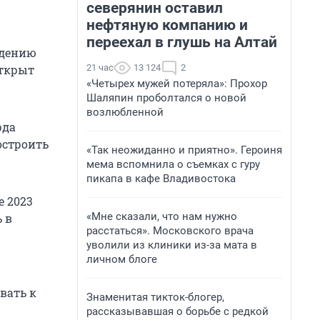
северянин оставил
нефтяную компанию и
переехал в глушь на Алтай
едению
21 час
13 124
2
открыт
«Четырех мужей потеряла»: Прохор
Шаляпин проболтался о новой
возлюбленной
рда
остроить
«Так неожиданно и приятно». Героиня
мема вспомнила о съемках с гуру
пикапа в кафе Владивостока
е 2023
«Мне сказали, что нам нужно
 в
расстаться». Московского врача
уволили из клиники из-за мата в
личном блоге
вать к
Знаменитая тикток-блогер,
рассказывавшая о борьбе с редкой