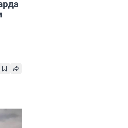
арда
м