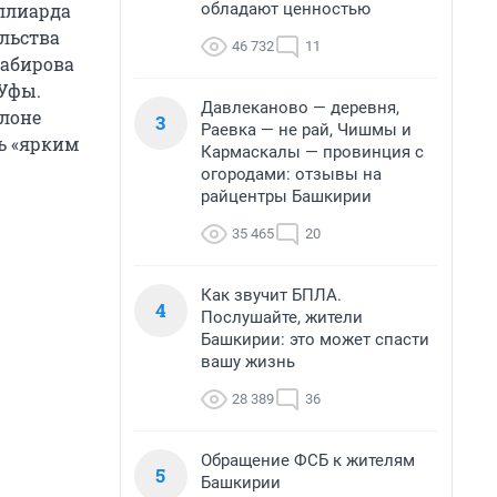
обладают ценностью
иллиарда
ельства
46 732
11
Хабирова
 Уфы.
Давлеканово — деревня,
клоне
3
Раевка — не рай, Чишмы и
ь «ярким
Кармаскалы — провинция с
огородами: отзывы на
райцентры Башкирии
35 465
20
Как звучит БПЛА.
4
Послушайте, жители
Башкирии: это может спасти
вашу жизнь
28 389
36
Обращение ФСБ к жителям
5
Башкирии