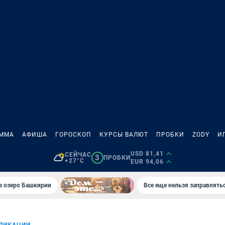
АММА
АФИША
ГОРОСКОП
КУРСЫ ВАЛЮТ
ПРОБКИ
ZODY
И
USD 81,41
СЕЙЧАС
3
ПРОБКИ
+27°C
EUR 94,06
е озеро Башкирии
Все еще нельзя заправлять