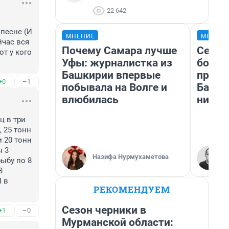
22 642
песне (И 
МНЕНИЕ
МНЕНИ
час вся 
Почему Самара лучше
Север
т у кого 
Уфы: журналистка из
богат
Башкирии впервые
проех
+0
–1
побывала на Волге и
Башки
влюбилась
них л
 в три 
 25 тонн 
 20 тонн 
 3 
Назифа Нурмухаметова
ыбу по 8 
 
 в 
РЕКОМЕНДУЕМ
Сезон черники в
+1
–0
Мурманской области: