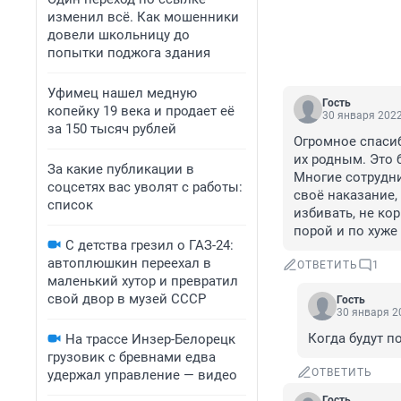
изменил всё. Как мошенники
довели школьницу до
попытки поджога здания
Уфимец нашел медную
Гость
копейку 19 века и продает её
30 января 2022
за 150 тысяч рублей
Огромное спасиб
их родным. Это 
За какие публикации в
Многие сотрудни
соцсетях вас уволят с работы:
своё наказание,
список
избивать, не ко
порой и по хуже 
С детства грезил о ГАЗ-24:
автоплюшкин переехал в
ОТВЕТИТЬ
1
маленький хутор и превратил
свой двор в музей СССР
Гость
30 января 20
Когда будут п
На трассе Инзер-Белорецк
грузовик с бревнами едва
ОТВЕТИТЬ
удержал управление — видео
Гость