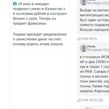
30 января 2022
«Я ехал в никуда»:
геодезист уехал в Казахстан с
Выйди на митинг
4 тысячами рублей и построил
митингующих мож
бизнес с нуля. Теперь он
был один которы
продает франшизы
совесть подавлен
больше наворов
Людям приходят уведомления
о зачислении денег на счет:
ОТВЕТИТЬ
почему верить этому опасно
Гость
30 января 2022
в столовые ФСИН
иК и два СИЗО я 
кур в тушах 1 со
не РАФ. Сахара п
тонны и молоко 
тонн минтай, ск
тонны.Также под
квартал.Картошку
ОТВЕТИТЬ
3