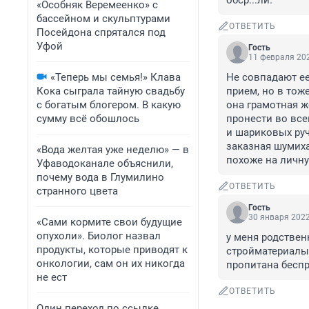
обср...ли.
«Особняк Веремеенко» с
бассейном и скульптурами
ОТВЕТИТЬ
Посейдона спрятался под
Уфой
Гость
11 февраля 202
«Теперь мы семья!» Клава
Не совпадают ее
Кока сыграла тайную свадьбу
прием, но в тож
с богатым блогером. В какую
она грамотная ж
сумму всё обошлось
пронести во все
и шариковых руч
заказная шумиха.
«Вода желтая уже неделю» — в
похоже на личну
Уфаводоканале объяснили,
почему вода в Глумилино
ОТВЕТИТЬ
странного цвета
Гость
30 января 2022
«Сами кормите свои будущие
опухоли». Биолог назвал
у меня родственн
продукты, которые приводят к
стройматериалы 
онкологии, сам он их никогда
пропитана бесп
не ест
ОТВЕТИТЬ
Один переход по ссылке