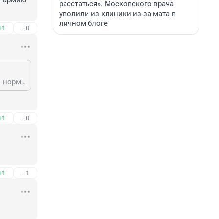
 армию 
расстаться». Московского врача
уволили из клиники из-за мата в
личном блоге
+1
–0
Это отличные продукты и просто зажрались видимо сидельцы.Ведь все по нормам идет выкладка.Сама повар в СИЗО Уфа и знаю в день положено пока кто под следствием.. мяса 200 грамм, рыба 150 грамм, масло сливочное 60 грамм, овощи разные 900 грамм, макароны и рис и крупы разные 400 грам. хлеб 600 грамм, сахар 190 грамм,часто даем еще яблоки, бананы, а кто диета то молоко, творог и кефир. Как санатори и кушают и еще недовольные Три раза в день всем питанием.
+1
–0
+1
–1