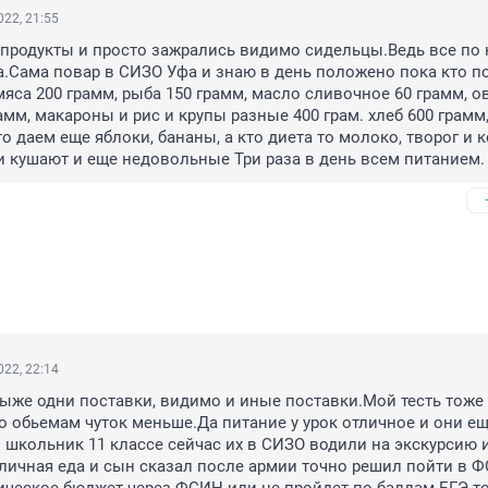
22, 21:55
продукты и просто зажрались видимо сидельцы.Ведь все по 
.Сама повар в СИЗО Уфа и знаю в день положено пока кто по
мяса 200 грамм, рыба 150 грамм, масло сливочное 60 грамм, о
амм, макароны и рис и крупы разные 400 грам. хлеб 600 грамм, 
о даем еще яблоки, бананы, а кто диета то молоко, творог и к
и кушают и еще недовольные Три раза в день всем питанием.
22, 22:14
выже одни поставки, видимо и иные поставки.Мой тесть тоже 
о обьемам чуток меньше.Да питание у урок отличное и они ещ
 школьник 11 классе сейчас их в СИЗО водили на экскурсию и
личная еда и сын сказал после армии точно решил пойти в Ф