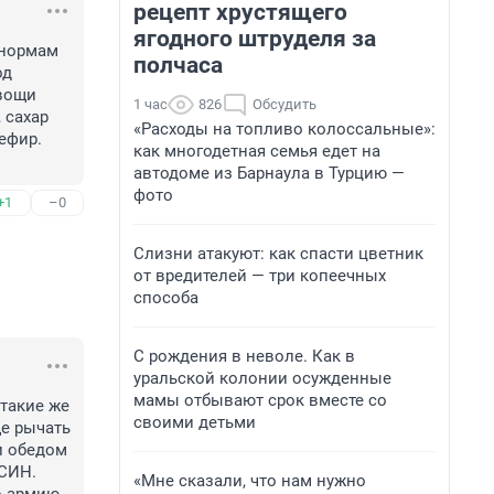
рецепт хрустящего
ягодного штруделя за
нормам 
полчаса
д 
вощи 
1 час
826
Обсудить
сахар 
«Расходы на топливо колоссальные»:
ефир. 
как многодетная семья едет на
автодоме из Барнаула в Турцию —
фото
+1
–0
Слизни атакуют: как спасти цветник
от вредителей — три копеечных
способа
С рождения в неволе. Как в
уральской колонии осужденные
мамы отбывают срок вместе со
такие же 
своими детьми
е рычать 
 обедом 
СИН. 
«Мне сказали, что нам нужно