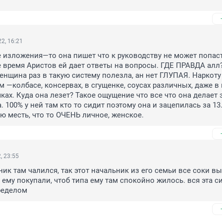
2, 16:21
 изложения—то она пишет что к руководству не может попаст
е время Аристов ей дает ответы на вопросы. ГДЕ ПРАВДА алл?
енщина раз в такую систему полезла, ан нет ГЛУПАЯ. Наркоту
м —колбасе, консервах, в сгущенке, соусах различных, даже в
ках. Куда она лезет? Такое ощущение что все что она делает э
 100% у ней там кто то сидит поэтому она и зацепилась за 13.
ю месть, что то ОЧЕНЬ личное, женское.
, 23:55
ик там чалился, так этот начальник из его семьи все соки вы
ему покупали, чтоб типа ему там спокойно жилось. вся эта си
ределом