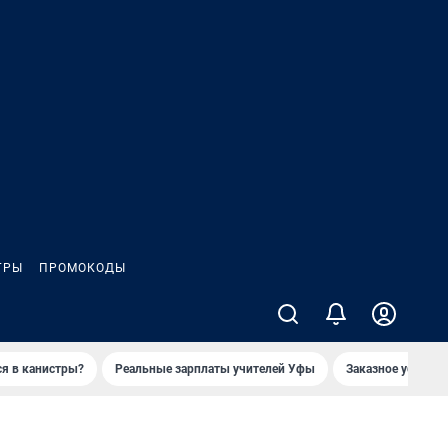
ГРЫ
ПРОМОКОДЫ
ся в канистры?
Реальные зарплаты учителей Уфы
Заказное убийств