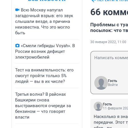
ПЕРЕЙТИ К ПУ
66 комм
Всю Москву напугал
загадочный взрыв: его звук
слышали везде, а причина
Проблемы с туа
неизвестна. Что это могло
посылок: что т
быть
30 января 2022, 11:00
«Смели гибриды Voyah». В
России возник дефицит
электромобилей
Тест на внимательность: его
смогут пройти только 5%
людей — вы в их числе?
Гость
Войти
Третья волна? В районах
Башкирии снова
Гость
выстраиваются очереди за
11 февраля 202
бензином — что говорят
Насколько я зна
власти
передачи. Этот т