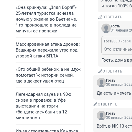
Либо на юриди
и тогда 100% 
«Она крикнула: „Дядя Боря!“»
25-летняя туристка исчезла
ОТВЕТИТЬ
ночью у океана во Вьетнаме.
Что произошло в последние
Гость
минуты ее пропажи
31 января 20
Гость
30 января 
Массированная атака дронов:
Башкирия пережила утро под
угрозой атаки БПЛА
Гость, дома вр
«Это общий ребенок, а не „муж
ОТВЕТИТЬ
помогает“»: истории семей,
где в декрет ушел отец
Гость
30 января 2022
Да есть имечеть
Легендарная сауна из 90-х
снова в продаже: в Уфе
ОТВЕТИТЬ
выставили на торги
«бандитские» бани за 12
Гость
миллионов
30 января 2022
Врёт, в ИК 13 ес
Из-за строительства Кампуса