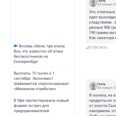
Гость
30 января 20
Это отличные 
идет выкладка
следствием.. 
разные 900 гр
190 грамм,част
Как санатори 
Восемь сбили, три упали.
ОТВЕТИТЬ
Все, что известно об атаке
беспилотников на
Екатеринбург
Выплаты 15 тысяч к 1
сентября. Экономист
Шайахметов спрогнозировал:
Гость
30 января 20
«Механизм отработан»
Я поняла, не 
В Уфе протестировали новый
продукты,но п
формат встреч для
от злости.Сын
предпринимателей
накормили, от