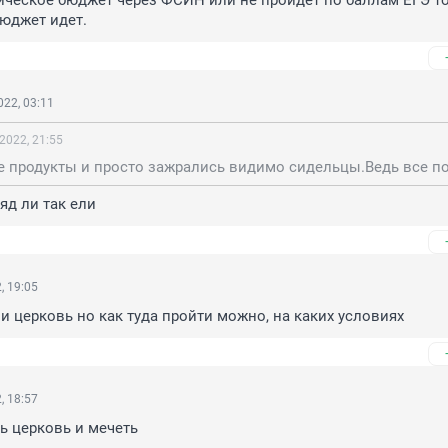
ческое бюджет через ФСИН или не пройдет по баллам ЕГЭ то
бюджет идет.
22, 03:11
2022, 21:55
яд ли так ели
, 19:05
 и церковь но как туда пройти можно, на каких условиях
, 18:57
ть церковь и мечеть