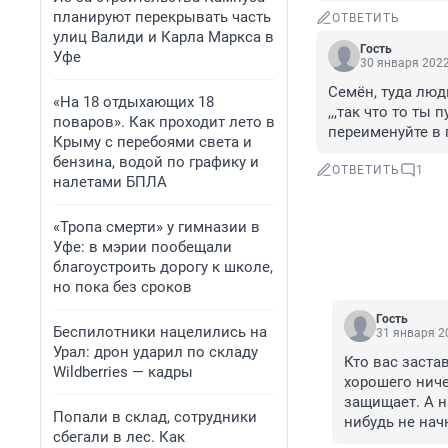
планируют перекрывать часть
ОТВЕТИТЬ
улиц Валиди и Карла Маркса в
Гость
Уфе
30 января 2022
Семён, туда люд
«На 18 отдыхающих 18
,,,так что то ты
поваров». Как проходит лето в
переименуйте в 
Крыму с перебоями света и
бензина, водой по графику и
ОТВЕТИТЬ
1
налетами БПЛА
«Тропа смерти» у гимназии в
Уфе: в мэрии пообещали
благоустроить дорогу к школе,
но пока без сроков
Гость
Беспилотники нацелились на
31 января 20
Урал: дрон ударил по складу
Кто вас заста
Wildberries — кадры
хорошего ниче
защищает. А н
Попали в склад, сотрудники
нибудь не начн
сбегали в лес. Как