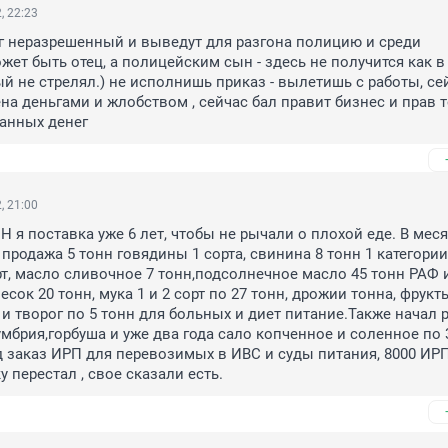
, 22:23
 неразрешенный и выведут для разгона полицию и среди 
ет быть отец, а полицейским сын - здесь не получится как в 
й не стрелял.) не исполнишь приказ - вылетишь с работы, сей
а деньгами и жлобством , сейчас бал правит бизнес и прав то
анных денег
, 21:00
 я поставка уже 6 лет, чтобы не рычали о плохой еде. В месяц
продажа 5 тонн говядины 1 сорта, свинина 8 тонн 1 категории,
рт, масло сливочное 7 тонн,подсолнечное масло 45 тонн РАФ и
есок 20 тонн, мука 1 и 2 сорт по 27 тонн, дрожии тонна, фрукты
и творог по 5 тонн для больных и диет питание.Также начал р
умбрия,горбуша и уже два года сало копченное и соленное по 3
 заказ ИРП для перевозимых в ИВС и суды питания, 8000 ИРП
 перестал , свое сказали есть.