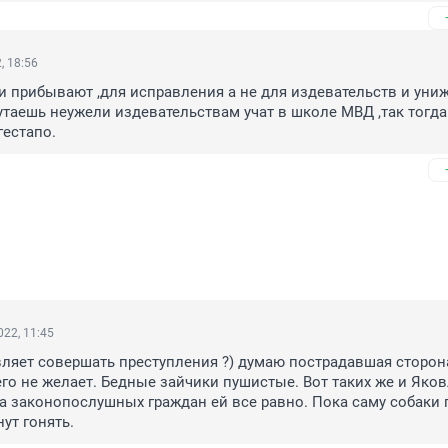
, 18:56
и прибывают ,для исправления а не для издевательств и униж
 путаешь неужели издевательствам учат в школе МВД ,так тогда 
гестапо.
22, 11:45
вляет совершать преступления ?) думаю пострадавшая сторона
го не желает. Бедные зайчики пушистые. Вот таких же и Яков
а законопослушных граждан ей все равно. Пока саму собаки г
ут гонять.