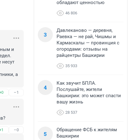
обладают ценностью
46 806
Давлеканово — деревня,
3
Раевка — не рай, Чишмы и
Кармаскалы — провинция с
огородами: отзывы на
ным и 
райцентры Башкирии
дел. 
несут 
35 933
ники, а 
Как звучит БПЛА.
4
Послушайте, жители
+0
–1
Башкирии: это может спасти
вашу жизнь
28 537
ов?
Обращение ФСБ к жителям
+1
–0
5
Башкирии