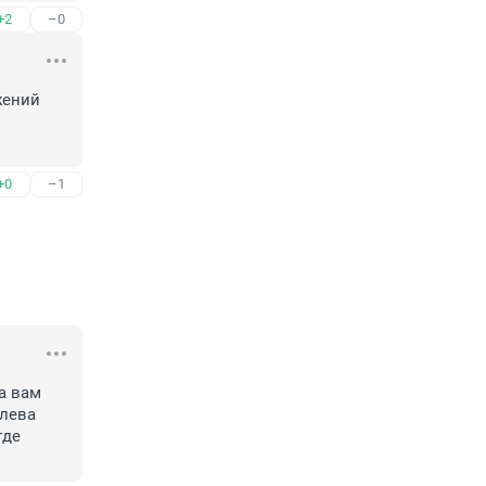
+2
–0
ений 
+0
–1
 вам 
лева 
де 