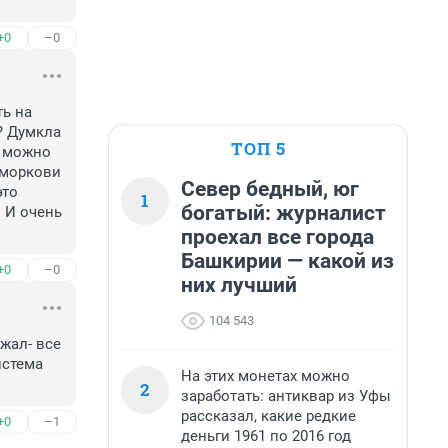
+0
–0
ь на 
 Думкла 
ТОП 5
 можно 
 моркови 
Север бедный, юг
то 
1
богатый: журналист
 И очень 
проехал все города
Башкирии — какой из
+0
–0
них лучший
104 543
жал- все 
стема 
На этих монетах можно
2
заработать: антиквар из Уфы
рассказал, какие редкие
+0
–1
деньги 1961 по 2016 год