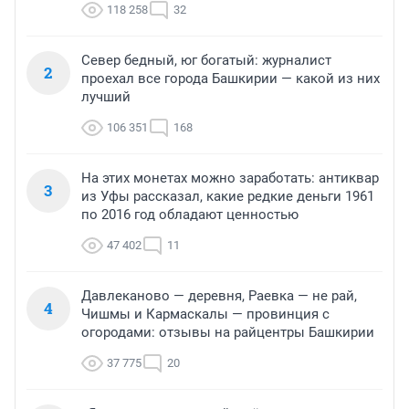
118 258
32
Север бедный, юг богатый: журналист
2
проехал все города Башкирии — какой из них
лучший
106 351
168
На этих монетах можно заработать: антиквар
3
из Уфы рассказал, какие редкие деньги 1961
по 2016 год обладают ценностью
47 402
11
Давлеканово — деревня, Раевка — не рай,
4
Чишмы и Кармаскалы — провинция с
огородами: отзывы на райцентры Башкирии
37 775
20