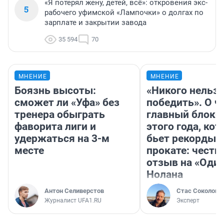
«Я потерял жену, детей, всё»: откровения экс-
5
рабочего уфимской «Лампочки» о долгах по
зарплате и закрытии завода
35 594
70
МНЕНИЕ
МНЕНИЕ
Боязнь высоты:
«Никого нельз
сможет ли «Уфа» без
победить». О ч
тренера обыграть
главный блокб
фаворита лиги и
этого года, ко
удержаться на 3-м
бьет рекорды 
месте
прокате: честн
отзыв на «Оди
Нолана
Антон Селиверстов
Стас Соколов
Журналист UFA1.RU
Эксперт