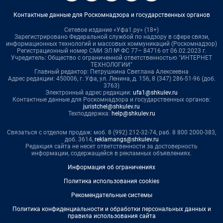
Контактные данные для Роскомнадзора и государственных органов
Сетевое издание «Уфа1.ру» (18+)
Зарегистрировано Федеральной службой по надзору в сфере связи,
информационных технологий и массовых коммуникаций (Роскомнадзор)
Регистрационный номер СМИ ЭЛ № ФС 77– 84716 от 06.02.2023 г.
Учредитель: Общество с ограниченной ответственностью "ИНТЕРНЕТ
ТЕХНОЛОГИИ"
Главный редактор: Петрушкина Светлана Алексеевна
Адрес редакции: 450006, г. Уфа, ул. Ленина, д. 156, 8 (347) 286-51-96 (доб.
3763)
Электронный адрес редакции:
ufa1@shkulev.ru
Контактные данные для Роскомнадзора и государственных органов:
juristchel@shkulev.ru
Техподдержка:
help@shkulev.ru
Связаться с отделом продаж: моб. 8 (992) 212-32-74, раб. 8 800 2000-383,
доб. 3614,
reklamangs@shkulev.ru
Редакция сайта не несет ответственности за достоверность
информации, содержащейся в рекламных объявлениях.
Информация об ограничениях
Политика использования cookies
Рекомендательные системы
Политика конфиденциальности и обработки персональных данных и
правила использования сайта