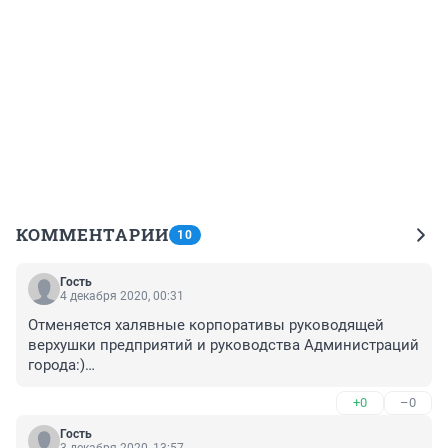
КОММЕНТАРИИ
10
Гость
4 декабря 2020, 00:31
Отменяется халявные корпоративы руководящей 
верхушки предприятий и руководства Администраций 
города:)

Где ж они теперь свои наряды выгуливать будут, 
+0
–0
бедные.

А рядовые сотрудники небольшой компанией на 1-2 
Гость
столика, за свой счёт,наверное, всё-равно, смогут 