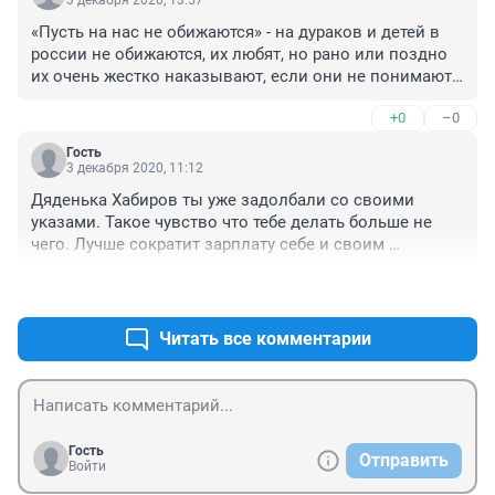
3 декабря 2020, 13:57
сходить в ресторан или кафе и посидеть.
«Пусть на нас не обижаются» - на дураков и детей в 
россии не обижаются, их любят, но рано или поздно 
их очень жестко наказывают, если они не понимают, 
для чего живут и кому должны служить.
+0
–0
Гость
3 декабря 2020, 11:12
Дяденька Хабиров ты уже задолбали со своими 
указами. Такое чувство что тебе делать больше не 
чего. Лучше сократит зарплату себе и своим 
чиновникам и эти деньги отдайте на восстановление 
+0
–0
больниц и поликлиник а то в районах ни врачей не 
оборудования нет. Зато оптимизация.
Читать все комментарии
Гость
Отправить
Войти