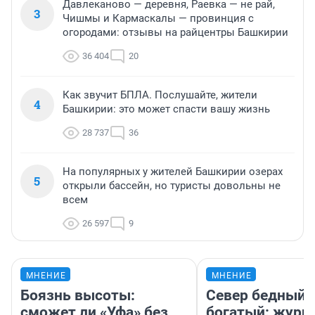
Давлеканово — деревня, Раевка — не рай,
3
Чишмы и Кармаскалы — провинция с
огородами: отзывы на райцентры Башкирии
36 404
20
Как звучит БПЛА. Послушайте, жители
4
Башкирии: это может спасти вашу жизнь
28 737
36
На популярных у жителей Башкирии озерах
5
открыли бассейн, но туристы довольны не
всем
26 597
9
МНЕНИЕ
МНЕНИЕ
Боязнь высоты:
Север бедный,
сможет ли «Уфа» без
богатый: журн