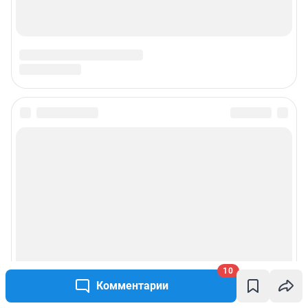
3763)
Электронный адрес редакции:
ufa1@shkulev.ru
Контактные данные для Роскомнадзора и государственных органов:
juristchel@shkulev.ru
Техподдержка:
help@shkulev.ru
Связаться с отделом продаж: моб. 8 (992) 212-32-74, раб. 8 800 2000-383,
доб. 3614,
reklamangs@shkulev.ru
Редакция сайта не несет ответственности за достоверность
информации, содержащейся в рекламных объявлениях.
Информация об ограничениях
Политика использования cookies
Рекомендательные системы
Политика конфиденциальности и обработки персональных данных и
правила использования сайта
Пользовательское соглашение сервиса «Подписка без баннерной
рекламы»
10
Комментарии