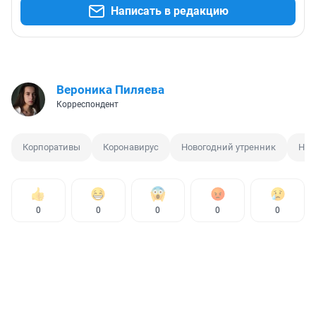
Написать в редакцию
Вероника Пиляева
Корреспондент
Корпоративы
Коронавирус
Новогодний утренник
Нов
0
0
0
0
0