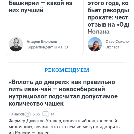
Башкирии — какой из
этого года, ко
них лучший
бьет рекорды 
прокате: честн
отзыв на «Оди
Нолана
Андрей Бирюков
Стас Соколов
Корреспондент UFA1.RU
Эксперт
РЕКОМЕНДУЕМ
«Вплоть до диареи»: как правильно
пить иван-чай — новосибирский
нутрициолог подсчитал допустимое
количество чашек
10 часов
6 651
14
Фермер Джастас Уолкер, известный как «веселый
молочник», заявил что его семью могут выдворить
из России — видео