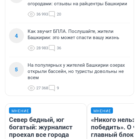
огородами: отзывы на райцентры Башкирии
36 993
20
Как звучит БПЛА. Послушайте, жители
4
Башкирии: это может спасти вашу жизнь
28 983
36
На популярных у жителей Башкирии озерах
5
открыли бассейн, но туристы довольны не
всем
27 368
9
МНЕНИЕ
МНЕНИЕ
Север бедный, юг
«Никого нельз
богатый: журналист
победить». О ч
проехал все города
главный блокб