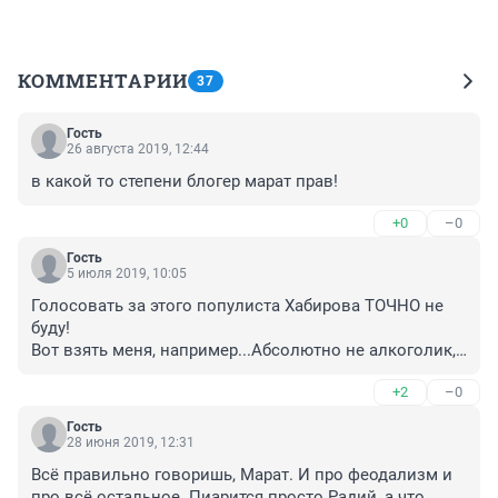
КОММЕНТАРИИ
37
Гость
26 августа 2019, 12:44
в какой то степени блогер марат прав!
+0
–0
Гость
5 июля 2019, 10:05
Голосовать за этого популиста Хабирова ТОЧНО не 
буду!

Вот взять меня, например...Абсолютно не алкоголик, 
но иногда, пару раз в месяц люблю вечером выпить 
+2
–0
бутылочку моего любимого Киндзмараули...В этом 
году облом...Спустился в магазин в моем же доме, а 
Гость
там запрет продажи, выпускной вечер...Считаю что 
28 июня 2019, 12:31
это явное нарушение моих конституционных прав! А 
Всё правильно говоришь, Марат. И про феодализм и 
те кто говорят - ничего, потерпишь ,это мягкотелые 
про всё остальное. Пиарится просто Радий, а что 