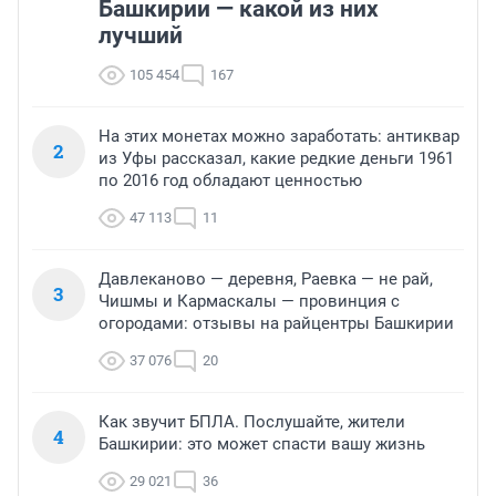
Башкирии — какой из них
лучший
105 454
167
На этих монетах можно заработать: антиквар
2
из Уфы рассказал, какие редкие деньги 1961
по 2016 год обладают ценностью
47 113
11
Давлеканово — деревня, Раевка — не рай,
3
Чишмы и Кармаскалы — провинция с
огородами: отзывы на райцентры Башкирии
37 076
20
Как звучит БПЛА. Послушайте, жители
4
Башкирии: это может спасти вашу жизнь
29 021
36