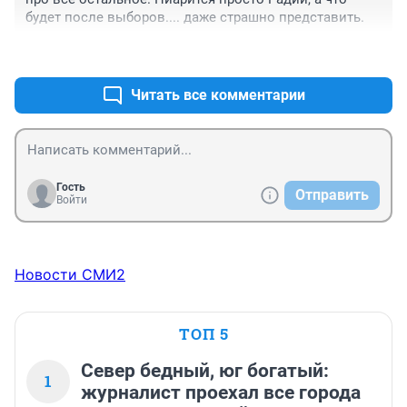
приспособленцы, которые лягут под любую власть! У 
будет после выборов.... даже страшно представить.
них нет ни своей гордости, ни гордости за свою 
Родину!
+1
–1
Читать все комментарии
Гость
Отправить
Войти
Новости СМИ2
ТОП 5
Север бедный, юг богатый:
1
журналист проехал все города