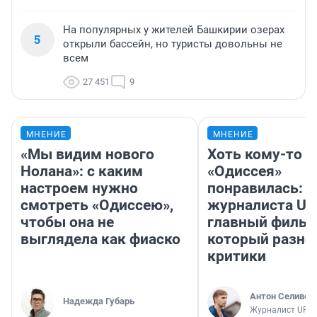
На популярных у жителей Башкирии озерах
5
открыли бассейн, но туристы довольны не
всем
27 451
9
МНЕНИЕ
МНЕНИЕ
«Мы видим нового
Хоть кому-то
Нолана»: с каким
«Одиссея»
настроем нужно
понравилась: 
смотреть «Одиссею»,
журналиста UF
чтобы она не
главный фильм
выглядела как фиаско
который разно
критики
Антон Селивер
Надежда Губарь
Журналист UFA1