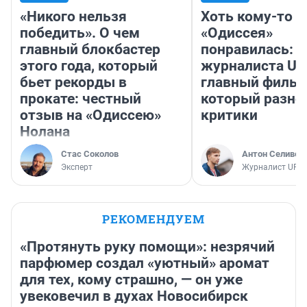
«Никого нельзя
Хоть кому-то
победить». О чем
«Одиссея»
главный блокбастер
понравилась: 
этого года, который
журналиста UF
бьет рекорды в
главный фильм
прокате: честный
который разно
отзыв на «Одиссею»
критики
Нолана
Стас Соколов
Антон Селивер
Эксперт
Журналист UFA1
РЕКОМЕНДУЕМ
«Протянуть руку помощи»: незрячий
парфюмер создал «уютный» аромат
для тех, кому страшно, — он уже
увековечил в духах Новосибирск