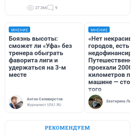
27 264
9
МНЕНИЕ
МНЕНИЕ
Боязнь высоты:
«Нет некрасив
сможет ли «Уфа» без
городов, есть
тренера обыграть
недофинансиро
фаворита лиги и
Путешественн
удержаться на 3-м
проехали 2000
месте
километров по 
машине — стои
того
Антон Селиверстов
Екатерина Лит
Журналист UFA1.RU
РЕКОМЕНДУЕМ