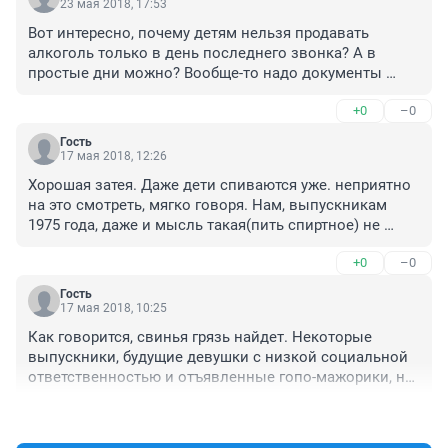
23 мая 2018, 17:53
Вот интересно, почему детям нельзя продавать 
алкоголь только в день последнего звонка? А в 
простые дни можно? Вообще-то надо документы 
спрашивать, возраст покупателя смотреть... Вообще, 
+0
–0
дурацкий запрет это, ни к чему от не приведет и 
ничему ни кого не научит
Гость
17 мая 2018, 12:26
Хорошая затея. Даже дети спиваются уже. неприятно 
на это смотреть, мягко говоря. Нам, выпускникам 
1975 года, даже и мысль такая(пить спиртное) не 
приходила в голову. Было весело и интересно без 
+0
–0
допинга.
Гость
17 мая 2018, 10:25
Как говорится, свинья грязь найдет. Некоторые 
выпускники, будущие девушки с низкой социальной 
ответственностью и отъявленные гопо-мажорики, не 
упустят случая напиться в хлам.
+0
–0