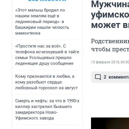
Мужчина
«Этот малыш бродил по
уфимско
нашим землям ещё в
ледниковый период»: в
может в
Башкирии нашли челюсть
мамонтенка
Родственник
«Простите нас за всё». С
чтобы прест
телефона исчезнувшей в тайге
семьи Усольцевых пришло
15 февраля 2018, 06:0
леденящее душу сообщение
Кому признаются в любви, а
2
коммент
кому разобьют сердце:
любовный гороскоп на август
Смерть и нефть: за что в 1990-х
киллер застрелил бывшего
замдиректора Ново-
Уфимского завода