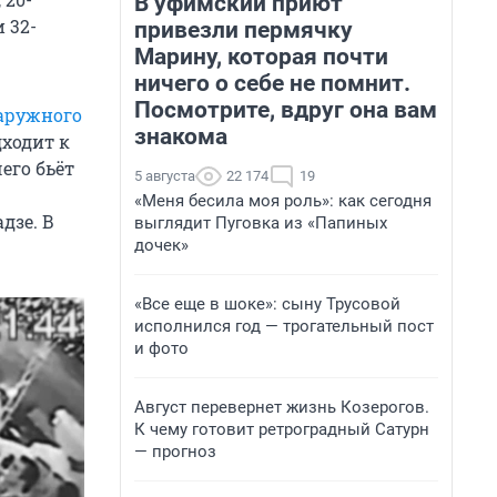
В уфимский приют
 32-
привезли пермячку
Марину, которая почти
ничего о себе не помнит.
Посмотрите, вдруг она вам
аружного
знакома
дходит к
его бьёт
5 августа
22 174
19
«Меня бесила моя роль»: как сегодня
дзе. В
выглядит Пуговка из «Папиных
дочек»
«Все еще в шоке»: сыну Трусовой
исполнился год — трогательный пост
и фото
Август перевернет жизнь Козерогов.
К чему готовит ретроградный Сатурн
— прогноз