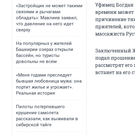
Уфимец Богдан 
«Застройщик не может такими
времени может 
связями и рычагами
обладать»: Мавлиев заявил,
причинение тяж
что давление на него идет
приятелей, кото
сверху
массажиста Рус
На популярных у жителей
Башкирии озерах открыли
Заключенный Ж
бассейн, но туристы
подал прошение
довольны не всем
рассмотрят его 
встанет на его 
«Меня годами преследует
бывшая любовница мужа: она
портит жилье и угрожает».
Реальная история
Пилоты потерпевшего
крушение самолета
рассказали, как выживали в
сибирской тайге