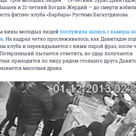
аашев и 21-летний Богдан Жердий — до смерти избили
иста фитнес-клуба «Барбара» Рустема Багаутдинова.
ом вины молодых людей
послужила запись с камеры н
я
. На кадрах четко прослеживалось, как Давитадзе по
м клуба и перекидывается с ними парой фраз, после ч
 Потерпевший пытается ответить, но удар получается
лак приходится по лицу рядом стоящего друга Давита
зывается массовая драка.