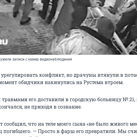
ужили записи с камер видеонаблюдения
 урегулировать конфликт, но драчуны втянули в пота
о момент обидчики накинулись на Рустема втроем.
травмами его доставили в городскую больницу № 21, 
кончался, не приходя в сознание.
 сообщил, что на теле моего сына «не было живого мес
ц погибшего. — Просто в фарш его превратили. Мы счи