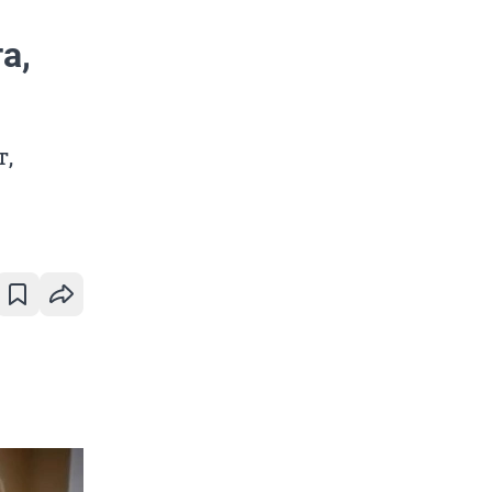
а,
т,