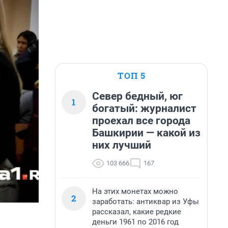
ТОП 5
Север бедный, юг
1
богатый: журналист
проехал все города
Башкирии — какой из
них лучший
103 666
167
На этих монетах можно
2
заработать: антиквар из Уфы
рассказал, какие редкие
деньги 1961 по 2016 год