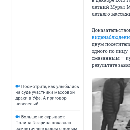
летний Мурат М
летнего массаж
Доказательств
виденаблюдени
двум посетителя
одного по лицу.
смазанным — ку
результате завя
Посмотрите, как улыбались
на суде участники массовой
драки в Уфе. А приговор —
невеселый
Больше не скрывает:
Полина Гагарина показала
романтичные кадры с новым