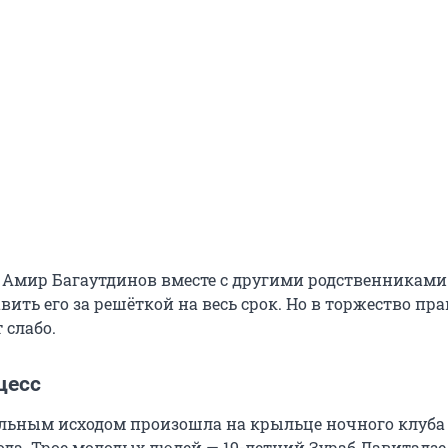
 Амир Багаутдинов вместе с другими родственниками
вить его за решёткой на весь срок. Но в торжество пр
 слабо.
цесс
ельным исходом произошла на крыльце ночного клуба
года. Трое молодых людей — 19-летний Зураб Давитадзе,