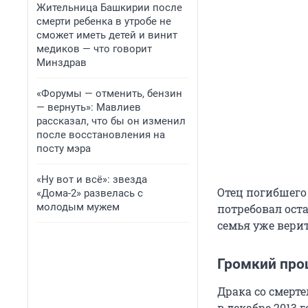
Жительница Башкирии после
смерти ребенка в утробе не
сможет иметь детей и винит
медиков — что говорит
Минздрав
«Форумы — отменить, бензин
— вернуть»: Мавлиев
рассказал, что бы он изменил
после восстановления на
посту мэра
«Ну вот и всё»: звезда
Отец погибшего
«Дома-2» развелась с
молодым мужем
потребовал оста
семья уже верит
Громкий про
Драка со смерт
в декабре 2013 