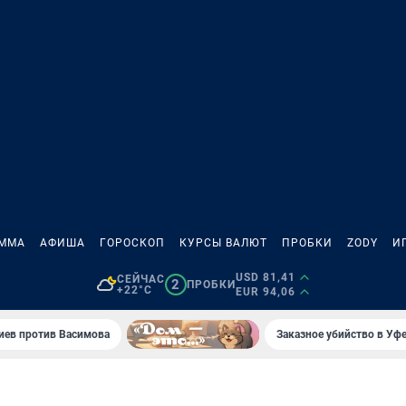
АММА
АФИША
ГОРОСКОП
КУРСЫ ВАЛЮТ
ПРОБКИ
ZODY
И
USD 81,41
СЕЙЧАС
2
ПРОБКИ
+22°C
EUR 94,06
иев против Васимова
Заказное убийство в Уфе