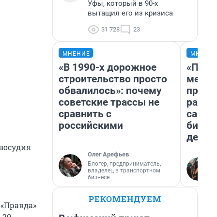
Уфы, который в 90-х
вытащил его из кризиса
31 728
23
МНЕНИЕ
МНЕНИ
«В 1990-х дорожное
«Поку
строительство просто
мешке
обвалилось»: почему
предп
советские трассы не
расска
сравнить с
самом
российскими
бизне
дешев
авосудия
Олег Арефьев
Блогер, предприниматель,
владелец в транспортном
бизнесе
РЕКОМЕНДУЕМ
 «Правда»
 20-