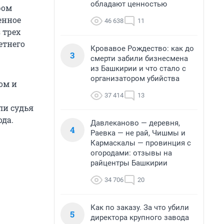
обладают ценностью
ром
енное
46 638
11
 трех
етнего
Кровавое Рождество: как до
3
смерти забили бизнесмена
из Башкирии и что стало с
организатором убийства
ом и
37 414
13
сли судья
ода.
Давлеканово — деревня,
4
Раевка — не рай, Чишмы и
Кармаскалы — провинция с
огородами: отзывы на
райцентры Башкирии
34 706
20
Как по заказу. За что убили
5
директора крупного завода