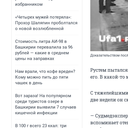
избранником
«Четырех мужей потеряла»:
Прохор Шаляпин проболтался
о новой возлюбленной
Стоимость литра АИ-98 в
Башкирии перевалила за 96
рублей — какие в среднем
Доказательством посл
цены на заправках
Рустем пытался
Нам врали, что кофе вреден?
его. В какой-т
Кому можно пить до пяти
чашек в день
С тяжелейшими 
Вот зараза! На популярном
две недели он с
среди туристов озере в
Башкирии выявили 7 случаев
кишечной инфекции
— Судмедэксперт
вспоминает оте
В 100 г всего 23 ккал: три