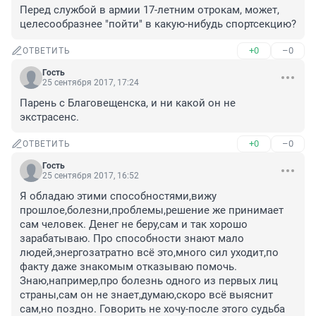
Перед службой в армии 17-летним отрокам, может, 
целесообразнее "пойти" в какую-нибудь спортсекцию?
+0
–0
ОТВЕТИТЬ
Гость
25 сентября 2017, 17:24
Парень с Благовещенска, и ни какой он не 
экстрасенс.
+0
–0
ОТВЕТИТЬ
Гость
25 сентября 2017, 16:52
Я обладаю этими способностями,вижу 
прошлое,болезни,проблемы,решение же принимает 
сам человек. Денег не беру,сам и так хорошо 
зарабатываю. Про способности знают мало 
людей,энергозатратно всё это,много сил уходит,по 
факту даже знакомым отказываю помочь. 
Знаю,например,про болезнь одного из первых лиц 
страны,сам он не знает,думаю,скоро всё выяснит 
сам,но поздно. Говорить не хочу-после этого судьба 