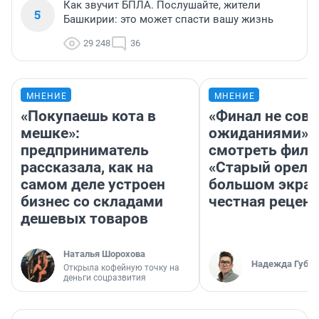
Как звучит БПЛА. Послушайте, жители
5
Башкирии: это может спасти вашу жизнь
29 248
36
МНЕНИЕ
МНЕНИЕ
«Покупаешь кота в
«Финал не совп
мешке»:
ожиданиями»: 
предприниматель
смотреть фил
рассказала, как на
«Старый орел» 
самом деле устроен
большом экран
бизнес со складами
честная рецен
дешевых товаров
Наталья Шорохова
Надежда Губар
Открыла кофейную точку на
деньги соцразвития