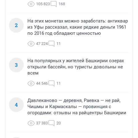
105 823
168
На этих монетах можно заработать: антиквар
2
из Уфы рассказал, какие редкие деньги 1961
по 2016 год обладают ценностью
47 224
11
На популярных у жителей Башкирии озерах
3
открыли бассейн, но туристы довольны не
всем
44 546
11
Давлеканово — деревня, Раевка — не рай,
4
Чишмы и Кармаскалы — провинция с
огородами: отзывы на райцентры Башкирии
37 383
20