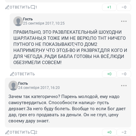
+1
–0
ОТВЕТИТЬ
1
Гость
25 сентября 2017, 10:25
ПРАВИЛЬНО, ЭТО РАЗВЛЕКАТЕЛЬНЫЙ ШОУ,ОДНИ 
ШАРЛАТАНЫ,Я ТОЖЕ ИМ НЕ ВЕРЮ,ПО ТНТ НИЧЕГО 
ПУТНОГО НЕ ПОКАЗЫВАЮТ,ЧТО ДОМ2 
НАПРИМЕР,НУ ЧТО ЭТО,Б-ВО И РАЗВРАТ,ДЛЯ КОГО И 
ДЛЯ ЧЕГО,ДА ,РАДИ БАБЛА ГОТОВЫ НА ВСЁ,ЛЮДИ 
ОБЕЗУМЕЛИ СОВСЕМ!
+0
–0
ОТВЕТИТЬ
Гость
24 сентября 2017, 16:20
Зачем так категорично? Парень молодой, ему надо 
самоутвердиться. Способности налицо- пусть 
дерзает.За него буду болеть. Вообще то если Бог дает 
дар, грех его продавать за деньги. Он не глуп, цену 
своему дару знает.
+0
–2
ОТВЕТИТЬ
2