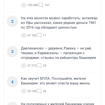
105 680
167
На этих монетах можно заработать: антиквар
2
из Уфы рассказал, какие редкие деньги 1961
по 2016 год обладают ценностью
47 183
11
Давлеканово — деревня, Раевка — не рай,
3
Чишмы и Кармаскалы — провинция с
огородами: отзывы на райцентры Башкирии
37 273
20
Как звучит БПЛА. Послушайте, жители
4
Башкирии: это может спасти вашу жизнь
29 145
36
На популярных у жителей Башкирии озерах