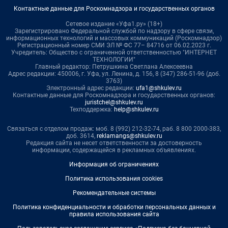
Контактные данные для Роскомнадзора и государственных органов
Сетевое издание «Уфа1.ру» (18+)
Зарегистрировано Федеральной службой по надзору в сфере связи,
информационных технологий и массовых коммуникаций (Роскомнадзор)
Регистрационный номер СМИ ЭЛ № ФС 77– 84716 от 06.02.2023 г.
Учредитель: Общество с ограниченной ответственностью "ИНТЕРНЕТ
ТЕХНОЛОГИИ"
Главный редактор: Петрушкина Светлана Алексеевна
Адрес редакции: 450006, г. Уфа, ул. Ленина, д. 156, 8 (347) 286-51-96 (доб.
3763)
Электронный адрес редакции:
ufa1@shkulev.ru
Контактные данные для Роскомнадзора и государственных органов:
juristchel@shkulev.ru
Техподдержка:
help@shkulev.ru
Связаться с отделом продаж: моб. 8 (992) 212-32-74, раб. 8 800 2000-383,
доб. 3614,
reklamangs@shkulev.ru
Редакция сайта не несет ответственности за достоверность
информации, содержащейся в рекламных объявлениях.
Информация об ограничениях
Политика использования cookies
Рекомендательные системы
Политика конфиденциальности и обработки персональных данных и
правила использования сайта