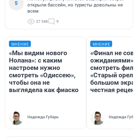
5
открыли бассейн, но туристы довольны не
всем
27 548
9
МНЕНИЕ
МНЕНИЕ
«Мы видим нового
«Финал не совп
Нолана»: с каким
ожиданиями»: 
настроем нужно
смотреть фил
смотреть «Одиссею»,
«Старый орел» 
чтобы она не
большом экран
выглядела как фиаско
честная рецен
Надежда Губарь
Надежда Губар