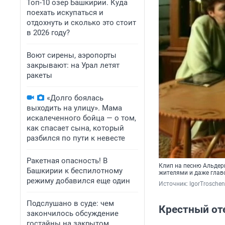
Топ-10 озер Башкирии. Куда
поехать искупаться и
отдохнуть и сколько это стоит
в 2026 году?
Воют сирены, аэропорты
закрывают: на Урал летят
ракеты
«Долго боялась
выходить на улицу». Мама
искалеченного бойца — о том,
как спасает сына, который
разбился по пути к невесте
Ракетная опасность! В
Клип на песню Альдерм
Башкирии к беспилотному
жителями и даже глав
режиму добавился еще один
Источник: 
IgorTrosche
Подслушано в суде: чем
Крестный от
закончилось обсуждение
гостайны на закрытом