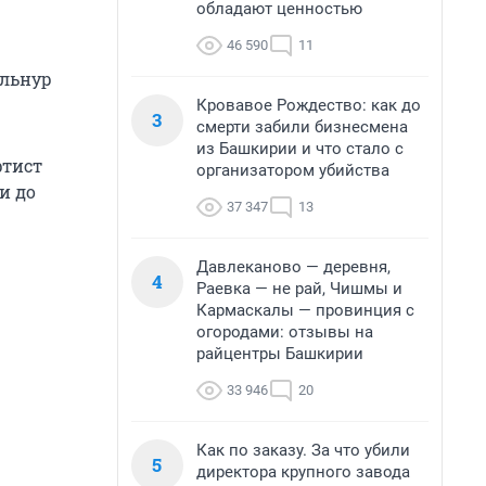
обладают ценностью
46 590
11
Ильнур
Кровавое Рождество: как до
3
смерти забили бизнесмена
из Башкирии и что стало с
ртист
организатором убийства
и до
37 347
13
Давлеканово — деревня,
4
Раевка — не рай, Чишмы и
Кармаскалы — провинция с
огородами: отзывы на
райцентры Башкирии
33 946
20
Как по заказу. За что убили
5
директора крупного завода