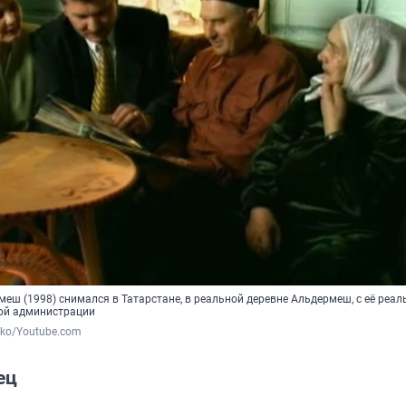
еш (1998) снимался в Татарстане, в реальной деревне Альдермеш, с её реа
ой администрации
nko/Youtube.com
ец