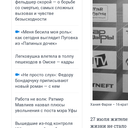
фельдшер скорой — о борьбе
со смертью, самых сложных
вызовах и чувстве
безысходности
«Меня бесила моя роль»:
как сегодня выглядит Пуговка
из «Папиных дочек»
Легковушка влетела в толпу
пешеходов в Омске — кадры
«Не просто слух»: Федору
Бондарчуку приписывают
новый роман — с кем
Работа не волк: Ратмир
Мавлиев назвал плюсы
Хания Фархи – 16-кра
увольнения с поста мэра Уфы
27 июля жителей
Вышедшие из-под контроля
жизни не стало