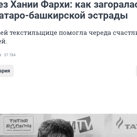
ез Хании Фархи: как загорала
татаро-башкирской эстрады
цей текстильщице помогла череда счаст
й.
37 784
ария