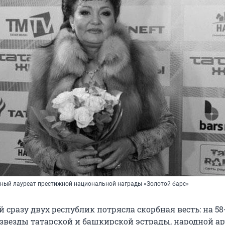
тный лауреат престижной национальной награды «Золотой барс»
 сразу двух республик потрясла скорбная весть: на 58
 звезды татарской и башкирской эстрады, народной а