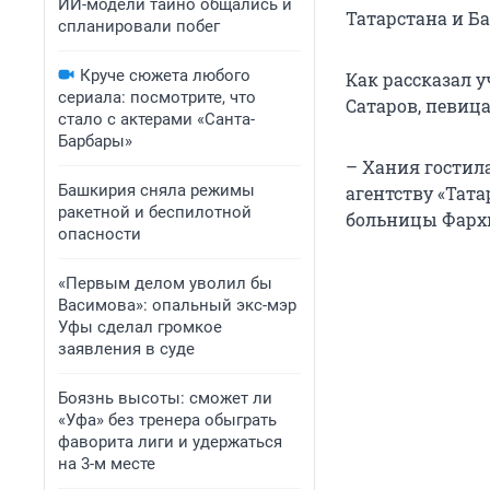
ИИ-модели тайно общались и
Татарстана и Б
спланировали побег
Круче сюжета любого
Как рассказал 
сериала: посмотрите, что
Сатаров, певица
стало с актерами «Санта-
Барбары»
– Хания гостила
Башкирия сняла режимы
агентству «Тата
ракетной и беспилотной
больницы Фархи
опасности
«Первым делом уволил бы
Васимова»: опальный экс-мэр
Уфы сделал громкое
заявления в суде
Боязнь высоты: сможет ли
«Уфа» без тренера обыграть
фаворита лиги и удержаться
на 3-м месте