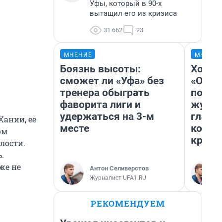
Уфы, который в 90-х
вытащил его из кризиса
31 662
23
МНЕНИЕ
МНЕНИ
Боязнь высоты:
Хоть 
сможет ли «Уфа» без
«Одис
тренера обыграть
понра
фаворита лиги и
журна
удержаться на 3-м
главн
Хании, ее
месте
котор
ом
крити
лости.
.
же не
Антон Селиверстов
Журналист UFA1.RU
РЕКОМЕНДУЕМ