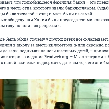
 знают, что полюбившееся фамилия Фархи – это псев
его в честь отца, которого звали Фархлисламом. Судьб
цы была тяжелой – отец и мать были из семей
ых: оба дедушки Хании были председателями колхозо
ом году попали под репрессии.
уше была обида: почему у других детей все складываетс
одили в школу за шесть километров, жили скромно, р
и до зари, поднимая на ноги шестерых детей, – привод
 из интервью издание Readweb.org. – Мы с сестрами и
с папой всячески поддержать, дать им то, чего они бы