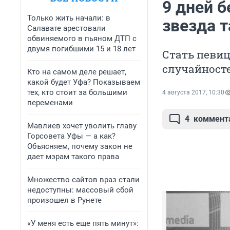
9 дней б
Только жить начали: в
звезда 
Салавате арестовали
обвиняемого в пьяном ДТП с
двумя погибшими 15 и 18 лет
Стать певи
случайносте
Кто на самом деле решает,
какой будет Уфа? Показываем
тех, кто стоит за большими
4 августа 2017, 10:30
переменами
4
коммент
Мавлиев хочет уволить главу
Горсовета Уфы — а как?
Объясняем, почему закон не
дает мэрам такого права
Множество сайтов враз стали
недоступны: массовый сбой
произошел в Рунете
«У меня есть еще пять минут»: