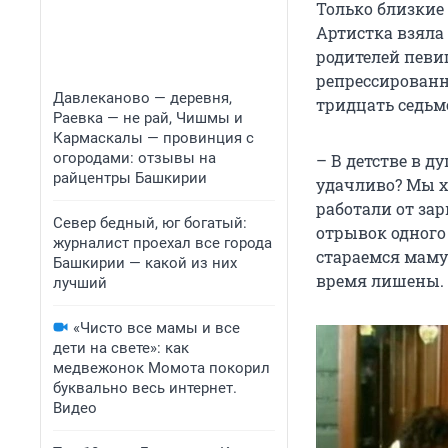
Только близкие
Артистка взяла 
родителей певи
репрессированн
Давлеканово — деревня,
тридцать седьм
Раевка — не рай, Чишмы и
Кармаскалы — провинция с
огородами: отзывы на
– В детстве в д
райцентры Башкирии
удачливо? Мы х
работали от зар
Север бедный, юг богатый:
отрывок одного
журналист проехал все города
стараемся маму 
Башкирии — какой из них
время лишены.
лучший
«Чисто все мамы и все
дети на свете»: как
медвежонок Момота покорил
буквально весь интернет.
Видео