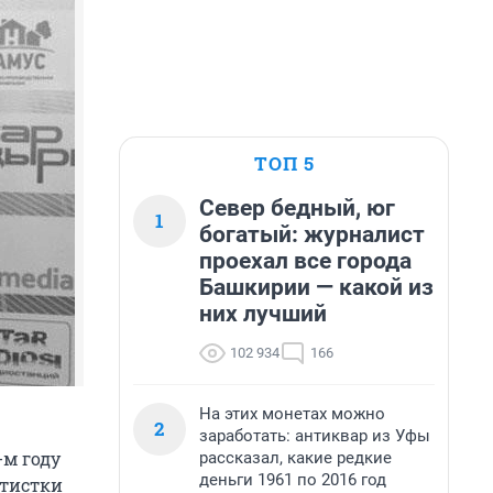
ТОП 5
Север бедный, юг
1
богатый: журналист
проехал все города
Башкирии — какой из
них лучший
102 934
166
На этих монетах можно
2
заработать: антиквар из Уфы
-м году
рассказал, какие редкие
деньги 1961 по 2016 год
ртистки