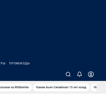
ГРЫ
ПРОМОКОДЫ
атывал на Wildberries
Каким было Сипайлово 15 лет назад
Пенсионе