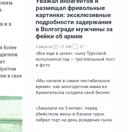
Уважал иноагентов и
доним.
размещал фривольные
а
картинки: эксклюзивные
подробности задержания
в и в
в Волгограде мужчины за
фейки об армии
я более
5 августа
17 258
27
«Все еще в шоке»: сыну Трусовой
одители
исполнился год — трогательный пост
ит
и фото
 братом
ли в свое
«Мы начали в самое нестабильное
время»: как многодетная мама из
Архангельска создала свой бизнес
«Заказали на 3-летие»: перед
убийством жены в Казани турок
забрал торт на день рождения сына