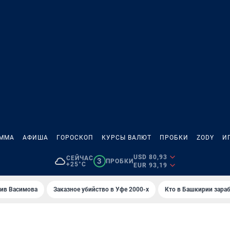
АММА
АФИША
ГОРОСКОП
КУРСЫ ВАЛЮТ
ПРОБКИ
ZODY
И
USD 80,93
СЕЙЧАС
3
ПРОБКИ
+25°C
EUR 93,19
ив Васимова
Заказное убийство в Уфе 2000-х
Кто в Башкирии зараб