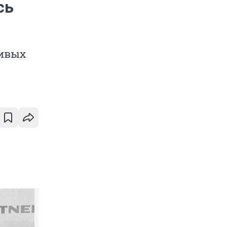
сь
ливых