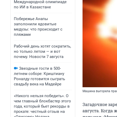
Международной олимпиаде
по ИИ в Казахстане
Побережье Анапы
заполонили ядовитые
медузы: что происходит с
пляжами
Рабочий день хотят сократить,
но только летом — и вот
почему. Новости 7 августа
Звездные гости в 500-
летнем соборе: Криштиану
Роналду готовится сыграть
свадьбу века на Мадейре
Машина выгорела пра
«Никого нельзя победить». О
чем главный блокбастер этого
Загадочное заре
года, который бьет рекорды в
августа. Когда
прокате: честный отзыв на
полыхал «Мицуб
«Одиссею» Нолана