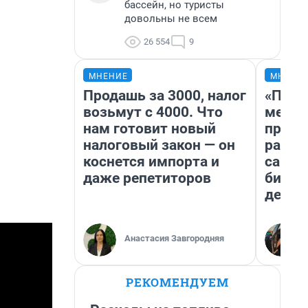
бассейн, но туристы
довольны не всем
26 554
9
МНЕНИЕ
МНЕНИ
Продашь за 3000, налог
«Поку
возьмут с 4000. Что
мешке
нам готовит новый
предп
налоговый закон — он
расска
коснется импорта и
самом
даже репетиторов
бизне
дешев
Анастасия Завгородняя
РЕКОМЕНДУЕМ