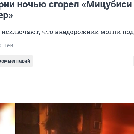
рии ночью сгорел «Мицубиси
ер»
е исключают, что внедорожник могли под
4 944
 комментарий