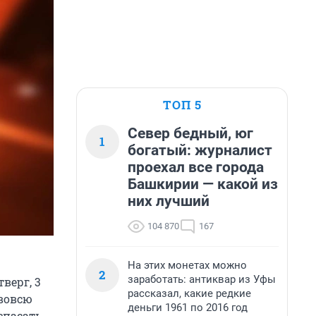
ТОП 5
Север бедный, юг
1
богатый: журналист
проехал все города
Башкирии — какой из
них лучший
104 870
167
На этих монетах можно
2
заработать: антиквар из Уфы
верг, 3
рассказал, какие редкие
 вовсю
деньги 1961 по 2016 год
спасать