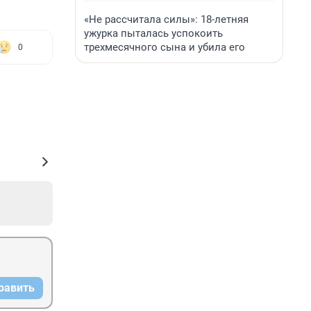
«Не рассчитала силы»: 18-летняя
ужурка пыталась успокоить
трехмесячного сына и убила его
0
равить