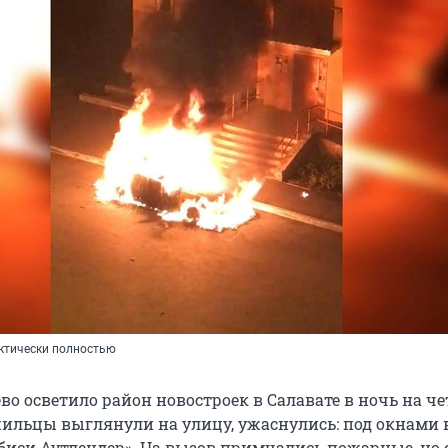
ктически полностью
во осветило район новостроек в Салавате в ночь на чет
 жильцы выглянули на улицу, ужаснулись: под окнами
иси Аутлендер». На вызов примчались пожарные, но 