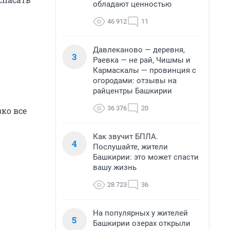
обладают ценностью
46 912
11
Давлеканово — деревня,
3
Раевка — не рай, Чишмы и
Кармаскалы — провинция с
огородами: отзывы на
райцентры Башкирии
36 376
20
зко все
Как звучит БПЛА.
4
Послушайте, жители
Башкирии: это может спасти
вашу жизнь
28 723
36
На популярных у жителей
5
Башкирии озерах открыли