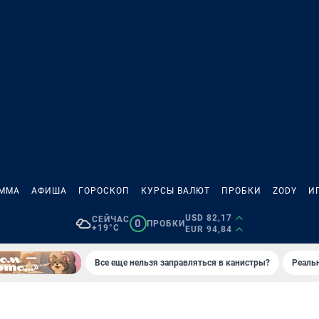
АММА
АФИША
ГОРОСКОП
КУРСЫ ВАЛЮТ
ПРОБКИ
ZODY
И
USD 82,17
СЕЙЧАС
0
ПРОБКИ
+19°C
EUR 94,84
Все еще нельзя заправляться в канистры?
Реаль