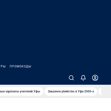
ГРЫ
ПРОМОКОДЫ
ные зарплаты учителей Уфы
Заказное убийство в Уфе 2000-х
Каким