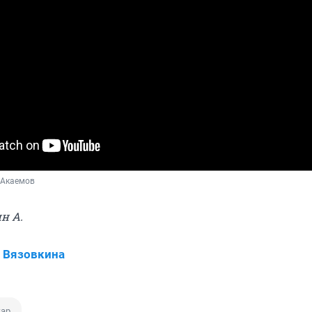
 Акаемов
н А.
 Вязовкина
ар