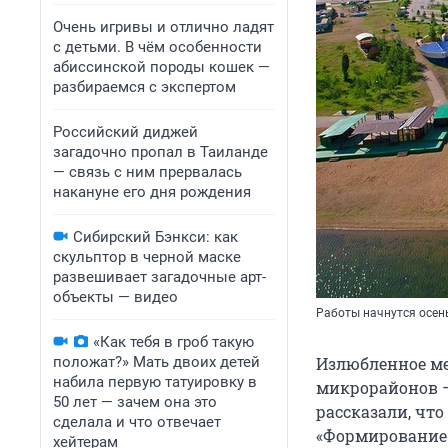
Очень игривы и отлично ладят
с детьми. В чём особенности
абиссинской породы кошек —
разбираемся с экспертом
Российский диджей
загадочно пропал в Таиланде
— связь с ним прервалась
накануне его дня рождения
Сибирский Бэнкси: как
скульптор в черной маске
развешивает загадочные арт-
объекты — видео
Работы начнутся осе
«Как тебя в гроб такую
положат?» Мать двоих детей
Излюбленное ме
набила первую татуировку в
микрорайонов –
50 лет — зачем она это
рассказали, чт
сделала и что отвечает
«Формирование 
хейтерам