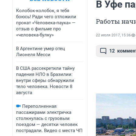
В Уфе п
Колобок-колобок, я тебя
боюсь! Ради чего отложили
Работы начн
прокат «Человека-паука» —
отзыв о фильме про
«человека-булку»
22 июля 2017, 15:36
В Аргентине умер отец
12
коммен
Лионеля Месси
В США рассекретили тайну
падения НЛО в Бразилии:
внутри сферы обнаружили
тело человека. Новости 8
августа
Переполненная
пассажирами электричка
столкнулась с грузовым
поездом — десятки человек
пострадали. Видео с места ЧП