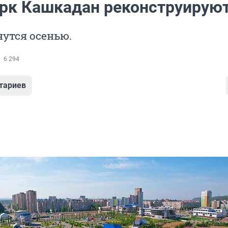
арк Кашкадан реконструирую
утся осенью.
6 294
тариев