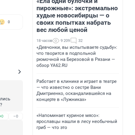
«Ела одни булочки и
пирожные»: экстремально
худые новосибирцы — о
своих попытках набрать
0
вес любой ценой
18 часов
9 209
32
«Девчонки, вы испытываете судьбу»:
что творится в подпольной
рюмочной на Березовой в Рязани —
обзор YA62.RU
Работает в клинике и играет в театре
— что известно о сестре Вани
Дмитриенко, оскандалившейся на
лись 
концерте в «Лужниках»
?
«Напоминает куриное мясо»:
+0
–0
ярославцы нашли в лесу необычный
гриб — что это