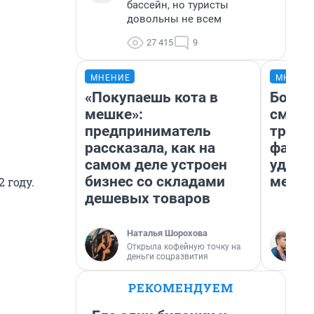
бассейн, но туристы
довольны не всем
27 415
9
МНЕНИЕ
МНЕНИ
«Покупаешь кота в
Боязн
мешке»:
сможе
предприниматель
трене
рассказала, как на
фавор
самом деле устроен
удерж
бизнес со складами
месте
 году.
дешевых товаров
Наталья Шорохова
Открыла кофейную точку на
деньги соцразвития
РЕКОМЕНДУЕМ