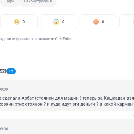
Парк
Реконструкция
0
0
0
ыделите фрагмент и нажмите Ctrl+Enter
ИИ
12
00:39
 сделали Арбат (стоянки для машин ) теперь за Кашкадан взя
хозяин этих стоянок ? и куда идут эти деньги ? в какой карман 
09:36