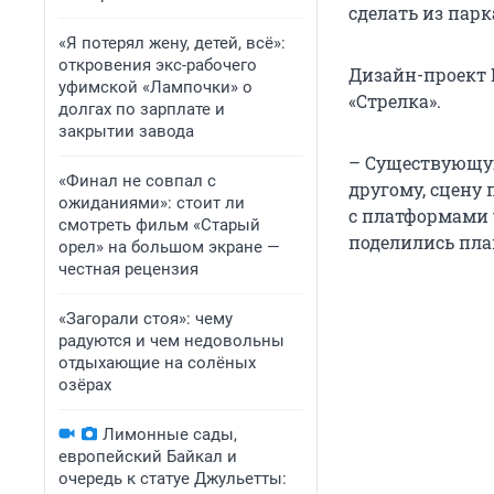
сделать из парк
«Я потерял жену, детей, всё»:
откровения экс-рабочего
Дизайн-проект 
уфимской «Лампочки» о
«Стрелка».
долгах по зарплате и
закрытии завода
– Существующую
«Финал не совпал с
другому, сцену
ожиданиями»: стоит ли
с платформами у
смотреть фильм «Старый
поделились пла
орел» на большом экране —
честная рецензия
«Загорали стоя»: чему
радуются и чем недовольны
отдыхающие на солёных
озёрах
Лимонные сады,
европейский Байкал и
очередь к статуе Джульетты: