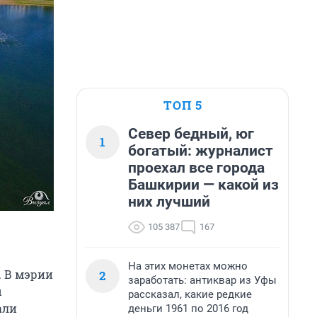
ТОП 5
Север бедный, юг
1
богатый: журналист
проехал все города
Башкирии — какой из
них лучший
105 387
167
На этих монетах можно
. В мэрии
2
заработать: антиквар из Уфы
ы
рассказал, какие редкие
али
деньги 1961 по 2016 год