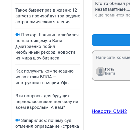
Кто то обещал р
незапамятные....
Такое бывает раз в жизни: 12
еще помнится по
августа произойдут три редких
ушел в гудок
астрономических явления
Прохор Шаляпин влюбился
по-настоящему, а Ваня
Дмитриенко побил
необычный рекорд: новости
из мира шоу-бизнеса
Гость
Как получить компенсацию
Войти
из-за атаки БПЛА —
инструкция от мэрии Уфы
Эти вопросы для будущих
первоклассников под силу не
всем взрослым. А вам?
Новости СМИ2
Запарились: почему суд
отменил оправдание «стрелка