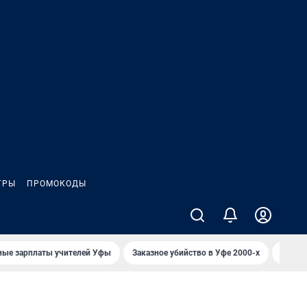
ГРЫ
ПРОМОКОДЫ
ные зарплаты учителей Уфы
Заказное убийство в Уфе 2000-х
Каким