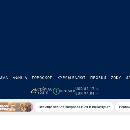
АММА
АФИША
ГОРОСКОП
КУРСЫ ВАЛЮТ
ПРОБКИ
ZODY
И
USD 82,17
СЕЙЧАС
1
ПРОБКИ
+24°C
EUR 94,84
Все еще нельзя заправляться в канистры?
Реаль