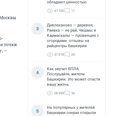
обладают ценностью
47 100
11
 Москвы
Давлеканово — деревня,
3
Раевка — не рай, Чишмы и
Кармаскалы — провинция с
о-
огородами: отзывы на
ые точки
райцентры Башкирии
, –
37 018
20
Как звучит БПЛА.
4
Послушайте, жители
Башкирии: это может спасти
вашу жизнь
28 998
36
На популярных у жителей
5
Башкирии озерах открыли