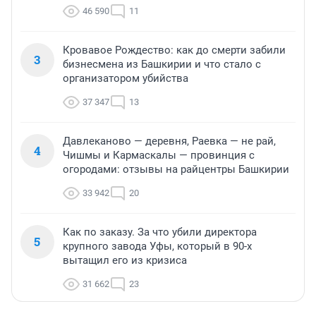
46 590
11
Кровавое Рождество: как до смерти забили
3
бизнесмена из Башкирии и что стало с
организатором убийства
37 347
13
Давлеканово — деревня, Раевка — не рай,
4
Чишмы и Кармаскалы — провинция с
огородами: отзывы на райцентры Башкирии
33 942
20
Как по заказу. За что убили директора
5
крупного завода Уфы, который в 90-х
вытащил его из кризиса
31 662
23