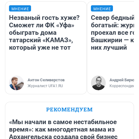
МНЕНИЕ
МНЕНИЕ
Незваный гость хуже?
Север бедный,
Сможет ли ФК «Уфа»
богатый: журн
обыграть дома
проехал все го
татарский «КАМАЗ»,
Башкирии — ка
который уже не тот
них лучший
Антон Селиверстов
Андрей Бирюко
Журналист UFA1.RU
Корреспондент 
РЕКОМЕНДУЕМ
«Мы начали в самое нестабильное
время»: как многодетная мама из
Архангельска создала свой бизнес