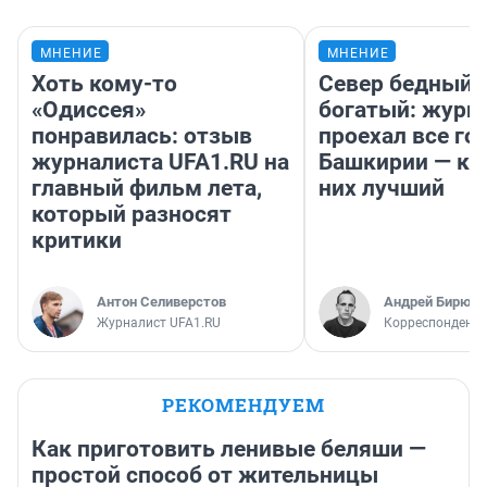
МНЕНИЕ
МНЕНИЕ
Хоть кому-то
Север бедный,
«Одиссея»
богатый: журн
понравилась: отзыв
проехал все го
журналиста UFA1.RU на
Башкирии — ка
главный фильм лета,
них лучший
который разносят
критики
Антон Селиверстов
Андрей Бирюко
Журналист UFA1.RU
Корреспондент 
РЕКОМЕНДУЕМ
Как приготовить ленивые беляши —
простой способ от жительницы