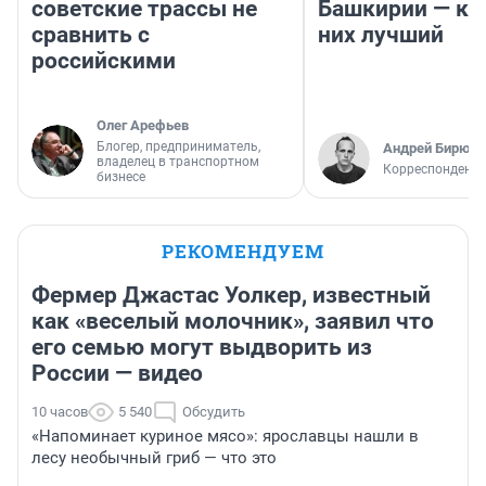
советские трассы не
Башкирии — ка
сравнить с
них лучший
российскими
Олег Арефьев
Блогер, предприниматель,
Андрей Бирюко
владелец в транспортном
Корреспондент 
бизнесе
РЕКОМЕНДУЕМ
Фермер Джастас Уолкер, известный
как «веселый молочник», заявил что
его семью могут выдворить из
России — видео
10 часов
5 540
Обсудить
«Напоминает куриное мясо»: ярославцы нашли в
лесу необычный гриб — что это