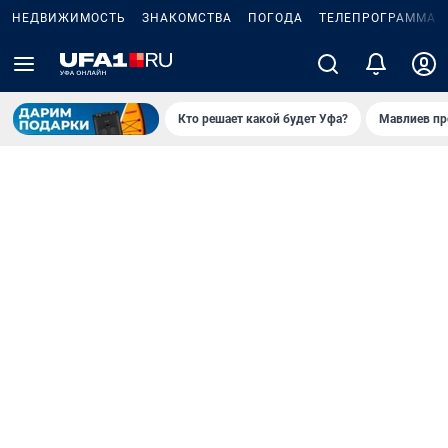
НЕДВИЖИМОСТЬ
ЗНАКОМСТВА
ПОГОДА
ТЕЛЕПРОГРАММА
Кто решает какой будет Уфа?
Мавлиев пр