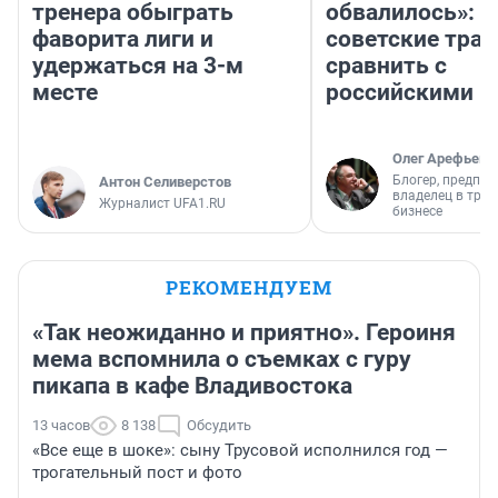
тренера обыграть
обвалилось»: 
фаворита лиги и
советские трас
удержаться на 3-м
сравнить с
месте
российскими
Олег Арефьев
Блогер, предпри
Антон Селиверстов
владелец в тра
Журналист UFA1.RU
бизнесе
РЕКОМЕНДУЕМ
«Так неожиданно и приятно». Героиня
мема вспомнила о съемках с гуру
пикапа в кафе Владивостока
13 часов
8 138
Обсудить
«Все еще в шоке»: сыну Трусовой исполнился год —
трогательный пост и фото