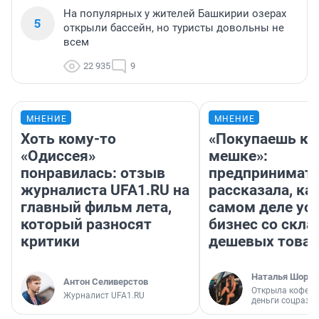
На популярных у жителей Башкирии озерах
5
открыли бассейн, но туристы довольны не
всем
22 935
9
МНЕНИЕ
МНЕНИЕ
Хоть кому-то
«Покупаешь ко
«Одиссея»
мешке»:
понравилась: отзыв
предпринимат
журналиста UFA1.RU на
рассказала, как
главный фильм лета,
самом деле ус
который разносят
бизнес со скл
критики
дешевых това
Наталья Шорох
Антон Селиверстов
Открыла кофейн
Журналист UFA1.RU
деньги соцразв