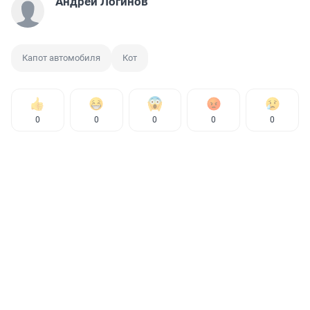
Андрей Логинов
Капот автомобиля
Кот
0
0
0
0
0