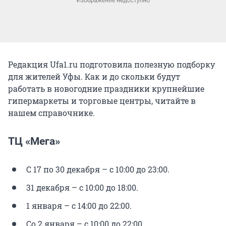
Редакция Ufa1.ru подготовила полезную подборку
для жителей Уфы. Как и до скольки будут
работать в новогодние праздники крупнейшие
гипермаркеты и торговые центры, читайте в
нашем справочнике.
ТЦ «Мега»
С 17 по 30 декабря – с 10:00 до 23:00.
31 декабря – с 10:00 до 18:00.
1 января – с 14:00 до 22:00.
Со 2 января – с 10:00 до 22:00.