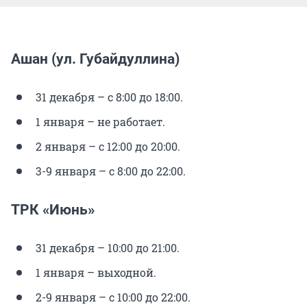
Ашан (ул. Губайдуллина)
31 декабря – с 8:00 до 18:00.
1 января – не работает.
2 января – с 12:00 до 20:00.
3-9 января – с 8:00 до 22:00.
ТРК «Июнь»
31 декабря – 10:00 до 21:00.
1 января – выходной.
2-9 января – с 10:00 до 22:00.