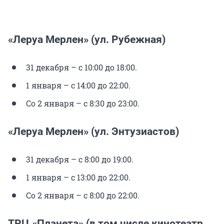
«Леруа Мерлен» (ул. Рубежная)
31 декабря – с 10:00 до 18:00.
1 января – с 14:00 до 22:00.
Со 2 января – с 8:30 до 23:00.
«Леруа Мерлен» (ул. Энтузиастов)
31 декабря – с 8:00 до 19:00.
1 января – с 13:00 до 22:00.
Со 2 января – с 8:00 до 22:00.
ТРЦ «Планета» (в том числе кинотеатр