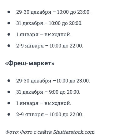
29-30 декабря – 10:00 до 23:00.
31 декабря – 10:00 до 20:00.
1 января – выходной.
2-9 января – 10:00 до 22:00.
«Фреш-маркет»
29-30 декабря —10:00 до 23:00.
31 декабря – 9:00 до 20:00.
1 января – выходной.
2-9 января – 10:00 до 22:00.
Фото: Фото с сайта Shutterstock.com