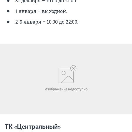
31 декабря – 10:00 до 21:00.
1 января – выходной.
2-9 января – 10:00 до 22:00.
ТК «Центральный»