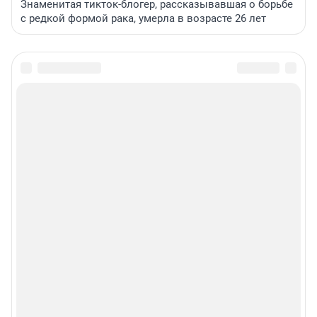
Знаменитая тикток-блогер, рассказывавшая о борьбе
с редкой формой рака, умерла в возрасте 26 лет