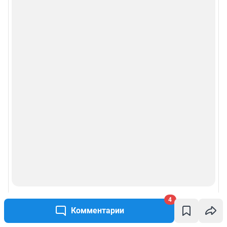
4
Комментарии