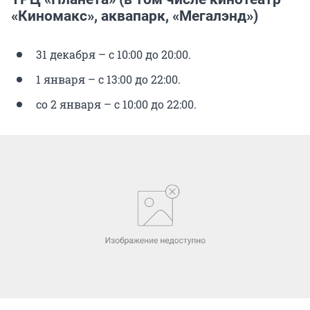
«Киномакс», аквапарк, «Мегалэнд»)
31 декабря – с 10:00 до 20:00.
1 января – с 13:00 до 22:00.
со 2 января – с 10:00 до 22:00.