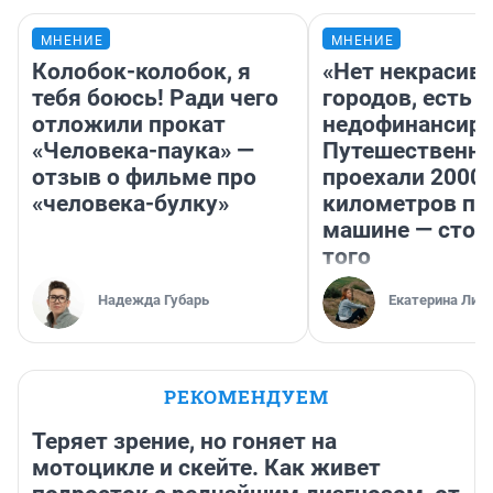
МНЕНИЕ
МНЕНИЕ
Колобок-колобок, я
«Нет некрасив
тебя боюсь! Ради чего
городов, есть
отложили прокат
недофинансиро
«Человека-паука» —
Путешественн
отзыв о фильме про
проехали 2000
«человека-булку»
километров по 
машине — стои
того
Надежда Губарь
Екатерина Лит
РЕКОМЕНДУЕМ
Теряет зрение, но гоняет на
мотоцикле и скейте. Как живет