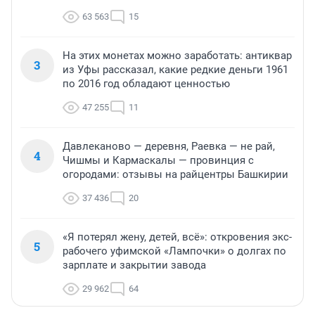
63 563
15
На этих монетах можно заработать: антиквар
3
из Уфы рассказал, какие редкие деньги 1961
по 2016 год обладают ценностью
47 255
11
Давлеканово — деревня, Раевка — не рай,
4
Чишмы и Кармаскалы — провинция с
огородами: отзывы на райцентры Башкирии
37 436
20
«Я потерял жену, детей, всё»: откровения экс-
5
рабочего уфимской «Лампочки» о долгах по
зарплате и закрытии завода
29 962
64