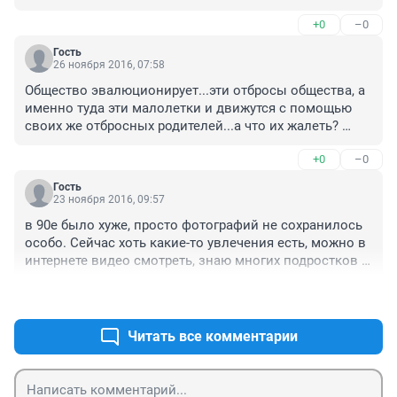
+0
–0
Гость
26 ноября 2016, 07:58
Общество эвалюционирует...эти отбросы общества, а 
именно туда эти малолетки и движутся с помощью 
своих же отбросных родителей...а что их жалеть? 
надо ведь кому то на пенели стоять и дворы 
+0
–0
подметать... забить на них.. это генетический мусор..
Гость
23 ноября 2016, 09:57
в 90е было хуже, просто фотографий не сохранилось 
особо. Сейчас хоть какие-то увлечения есть, можно в 
интернете видео смотреть, знаю многих подростков 
которые увлекаются программированием, 
+2
–0
робототехникой, работают с музыкой, в спортзалы 
ходят. Мы в их возрасте бухали и курили
Читать все комментарии