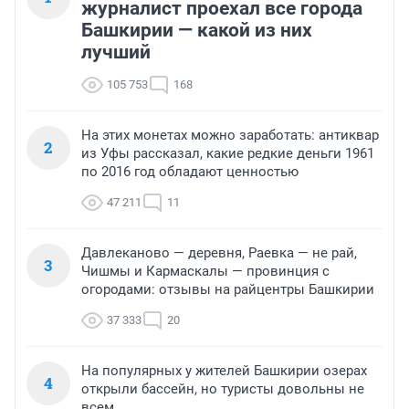
журналист проехал все города
Башкирии — какой из них
лучший
105 753
168
На этих монетах можно заработать: антиквар
2
из Уфы рассказал, какие редкие деньги 1961
по 2016 год обладают ценностью
47 211
11
Давлеканово — деревня, Раевка — не рай,
3
Чишмы и Кармаскалы — провинция с
огородами: отзывы на райцентры Башкирии
37 333
20
На популярных у жителей Башкирии озерах
4
открыли бассейн, но туристы довольны не
всем