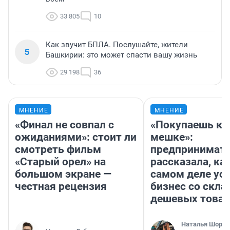
33 805
10
Как звучит БПЛА. Послушайте, жители
5
Башкирии: это может спасти вашу жизнь
29 198
36
МНЕНИЕ
МНЕНИЕ
«Финал не совпал с
«Покупаешь ко
ожиданиями»: стоит ли
мешке»:
смотреть фильм
предпринимат
«Старый орел» на
рассказала, как
большом экране —
самом деле ус
честная рецензия
бизнес со скл
дешевых това
Наталья Шорох