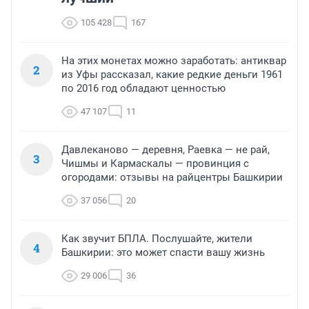
105 428
167
На этих монетах можно заработать: антиквар
2
из Уфы рассказал, какие редкие деньги 1961
по 2016 год обладают ценностью
47 107
11
Давлеканово — деревня, Раевка — не рай,
3
Чишмы и Кармаскалы — провинция с
огородами: отзывы на райцентры Башкирии
37 056
20
Как звучит БПЛА. Послушайте, жители
4
Башкирии: это может спасти вашу жизнь
29 006
36