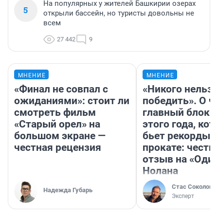
На популярных у жителей Башкирии озерах
5
открыли бассейн, но туристы довольны не
всем
27 442
9
МНЕНИЕ
МНЕНИЕ
«Финал не совпал с
«Никого нельз
ожиданиями»: стоит ли
победить». О ч
смотреть фильм
главный блокб
«Старый орел» на
этого года, ко
большом экране —
бьет рекорды 
честная рецензия
прокате: честн
отзыв на «Оди
Нолана
Стас Соколов
Надежда Губарь
Эксперт