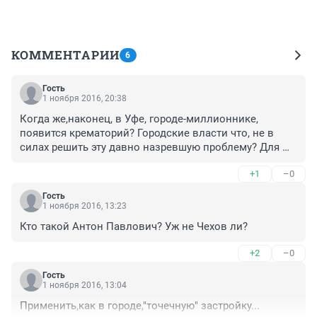
КОММЕНТАРИИ
6
Гость
1 ноября 2016, 20:38
Когда же,наконец, в Уфе, городе-миллионнике, 
появится крематорий? Городские власти что, не в 
силах решить эту давно назревшую проблему? Для 
крематория нет места, а кладбище расширить на 4,5 га 
+1
–0
нашли решение! Идиотизм какой-то! Не можете найти 
место, не беритесь за руководство муниципалитетом!. 
Гость
Другие найдут!
1 ноября 2016, 13:23
Кто такой Антон Павлович? Уж не Чехов ли?
+2
–0
Гость
1 ноября 2016, 13:04
Применить,как в городе,"точечную" застройку...