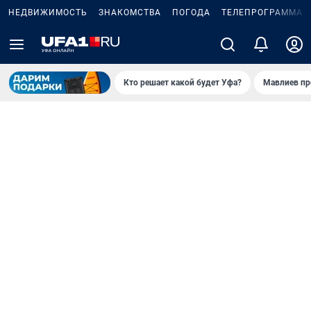
НЕДВИЖИМОСТЬ
ЗНАКОМСТВА
ПОГОДА
ТЕЛЕПРОГРАММА
Кто решает какой будет Уфа?
Мавлиев пр