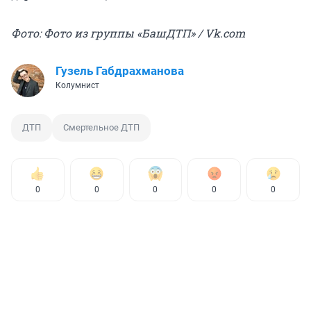
Фото: Фото из группы «БашДТП» / Vk.com
Гузель Габдрахманова
Колумнист
ДТП
Смертельное ДТП
0
0
0
0
0