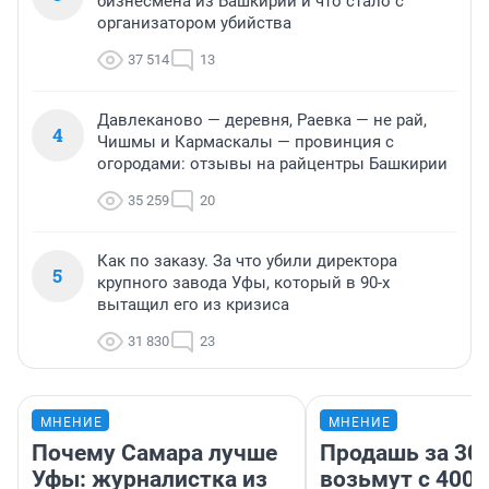
бизнесмена из Башкирии и что стало с
организатором убийства
37 514
13
Давлеканово — деревня, Раевка — не рай,
4
Чишмы и Кармаскалы — провинция с
огородами: отзывы на райцентры Башкирии
35 259
20
Как по заказу. За что убили директора
5
крупного завода Уфы, который в 90-х
вытащил его из кризиса
31 830
23
МНЕНИЕ
МНЕНИЕ
Почему Самара лучше
Продашь за 300
Уфы: журналистка из
возьмут с 4000