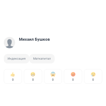
Михаил Бушков
Индексация
Маткапитал
0
0
0
0
0