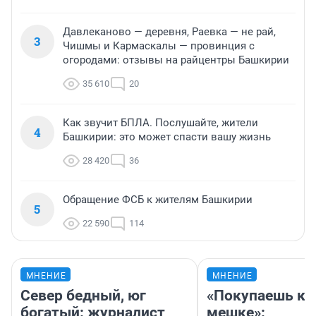
Давлеканово — деревня, Раевка — не рай,
3
Чишмы и Кармаскалы — провинция с
огородами: отзывы на райцентры Башкирии
35 610
20
Как звучит БПЛА. Послушайте, жители
4
Башкирии: это может спасти вашу жизнь
28 420
36
Обращение ФСБ к жителям Башкирии
5
22 590
114
МНЕНИЕ
МНЕНИЕ
Север бедный, юг
«Покупаешь ко
богатый: журналист
мешке»: