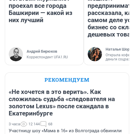
проехал все города
предпринимат
Башкирии — какой из
рассказала, как
них лучший
самом деле ус
бизнес со скл
дешевых това
Наталья Шорох
Андрей Бирюков
Открыла кофейн
Корреспондент UFA1.RU
деньги соцразв
РЕКОМЕНДУЕМ
«Не хочется в это верить». Как
сложилась судьба «следователя на
золотом Lexus» после скандала в
Екатеринбурге
3 часа
12 144
68
Участницу шоу «Мама в 16» из Волгограда обвинили