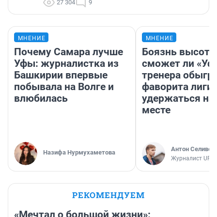
27 304
9
МНЕНИЕ
МНЕНИЕ
Почему Самара лучше
Боязнь высоты
Уфы: журналистка из
сможет ли «Уфа
Башкирии впервые
тренера обыгр
побывала на Волге и
фаворита лиги 
влюбилась
удержаться на
месте
Антон Селивер
Назифа Нурмухаметова
Журналист UFA1
РЕКОМЕНДУЕМ
«Мечтал о большой жизни»: