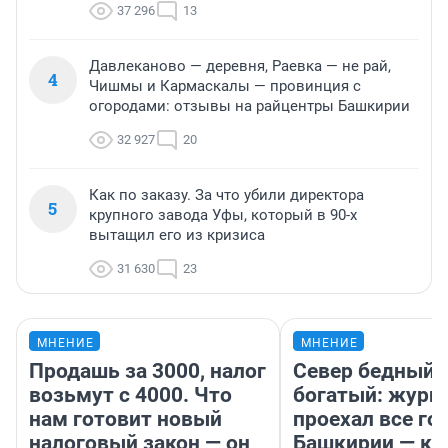
37 296
13
Давлеканово — деревня, Раевка — не рай,
4
Чишмы и Кармаскалы — провинция с
огородами: отзывы на райцентры Башкирии
32 927
20
Как по заказу. За что убили директора
5
крупного завода Уфы, который в 90-х
вытащил его из кризиса
31 630
23
МНЕНИЕ
МНЕНИЕ
Продашь за 3000, налог
Север бедный,
возьмут с 4000. Что
богатый: журн
нам готовит новый
проехал все го
налоговый закон — он
Башкирии — ка