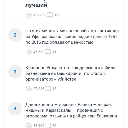
лучший
102 892
166
На этих монетах можно заработать: антиквар
2
из Уфы рассказал, какие редкие деньги 1961
по 2016 год обладают ценностью
46 589
11
Кровавое Рождество: как до смерти забили
3
бизнесмена из Башкирии и что стало с
организатором убийства
37 345
13
Давлеканово — деревня, Раевка — не рай,
4
Чишмы и Кармаскалы — провинция с
огородами: отзывы на райцентры Башкирии
33 900
20