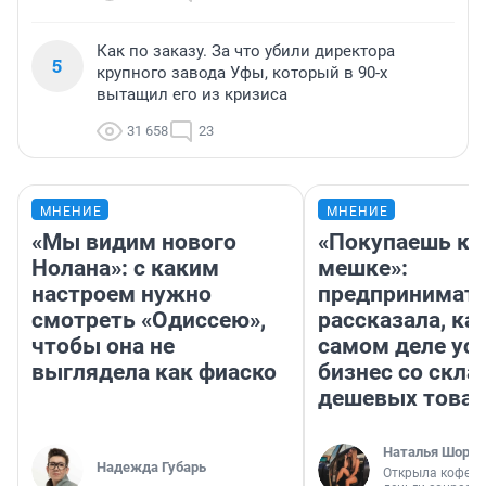
Как по заказу. За что убили директора
5
крупного завода Уфы, который в 90-х
вытащил его из кризиса
31 658
23
МНЕНИЕ
МНЕНИЕ
«Мы видим нового
«Покупаешь ко
Нолана»: с каким
мешке»:
настроем нужно
предпринимат
смотреть «Одиссею»,
рассказала, как
чтобы она не
самом деле ус
выглядела как фиаско
бизнес со скл
дешевых това
Наталья Шорох
Надежда Губарь
Открыла кофейн