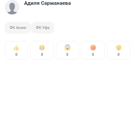
Адиля Сарманаева
ФК Анжи
ФК Уфа
0
0
0
0
0