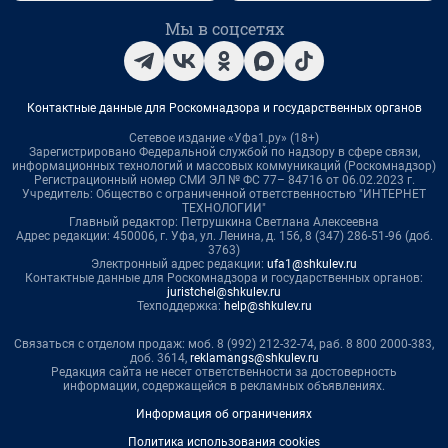
Мы в соцсетях
Контактные данные для Роскомнадзора и государственных органов
Сетевое издание «Уфа1.ру» (18+)
Зарегистрировано Федеральной службой по надзору в сфере связи,
информационных технологий и массовых коммуникаций (Роскомнадзор)
Регистрационный номер СМИ ЭЛ № ФС 77– 84716 от 06.02.2023 г.
Учредитель: Общество с ограниченной ответственностью "ИНТЕРНЕТ
ТЕХНОЛОГИИ"
Главный редактор: Петрушкина Светлана Алексеевна
Адрес редакции: 450006, г. Уфа, ул. Ленина, д. 156, 8 (347) 286-51-96 (доб.
3763)
Электронный адрес редакции:
ufa1@shkulev.ru
Контактные данные для Роскомнадзора и государственных органов:
juristchel@shkulev.ru
Техподдержка:
help@shkulev.ru
Связаться с отделом продаж: моб. 8 (992) 212-32-74, раб. 8 800 2000-383,
доб. 3614,
reklamangs@shkulev.ru
Редакция сайта не несет ответственности за достоверность
информации, содержащейся в рекламных объявлениях.
Информация об ограничениях
Политика использования cookies