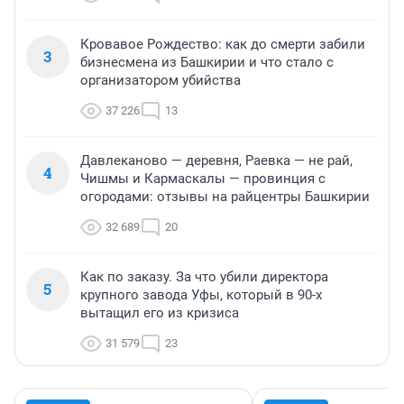
Кровавое Рождество: как до смерти забили
3
бизнесмена из Башкирии и что стало с
организатором убийства
37 226
13
Давлеканово — деревня, Раевка — не рай,
4
Чишмы и Кармаскалы — провинция с
огородами: отзывы на райцентры Башкирии
32 689
20
Как по заказу. За что убили директора
5
крупного завода Уфы, который в 90-х
вытащил его из кризиса
31 579
23