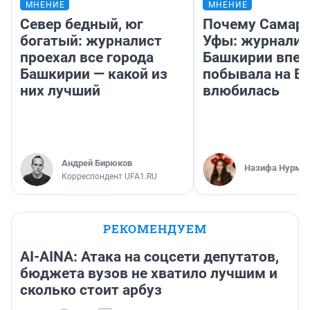
МНЕНИЕ
МНЕНИЕ
Север бедный, юг
Почему Самара
богатый: журналист
Уфы: журналис
проехал все города
Башкирии впе
Башкирии — какой из
побывала на Во
них лучший
влюбилась
Андрей Бирюков
Назифа Нурму
Корреспондент UFA1.RU
РЕКОМЕНДУЕМ
AI-AINA: Атака на соцсети депутатов,
бюджета вузов не хватило лучшим и
сколько стоит арбуз