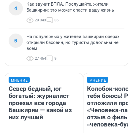
Как звучит БПЛА. Послушайте, жители
4
Башкирии: это может спасти вашу жизнь
29 043
36
На популярных у жителей Башкирии озерах
5
открыли бассейн, но туристы довольны не
всем
27 464
9
МНЕНИЕ
МНЕНИЕ
Север бедный, юг
Колобок-колобо
богатый: журналист
тебя боюсь! Ра
проехал все города
отложили прок
Башкирии — какой из
«Человека-пау
них лучший
отзыв о фильм
«человека-бул