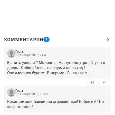
КОММЕНТАРИИ
7
Гость
27 января 2016, 21:41
Выпить успели ? Молодцы .Наступило утро . Стук в в 
дверь . Собирайтесь , с вещами на выход ! 
Опохмелятся будете . В тюрьме . В камере с 
педофилами . Родственники пусть деньги готовят для 
+0
–1
пострадавшего : 1 млн рублей ! УРЯяяяяя..... !
Гость
27 января 2016, 16:59
Какие жители Башкирии агрессивные! Бойся их! Что 
за заголовок?