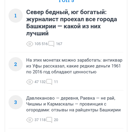
ТОП 5
Север бедный, юг богатый:
1
журналист проехал все города
Башкирии — какой из них
лучший
105 516
167
На этих монетах можно заработать: антиквар
2
из Уфы рассказал, какие редкие деньги 1961
по 2016 год обладают ценностью
47 132
11
Давлеканово — деревня, Раевка — не рай,
3
Чишмы и Кармаскалы — провинция с
огородами: отзывы на райцентры Башкирии
37 118
20