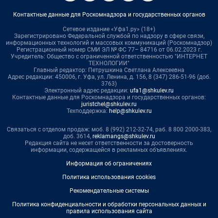
Контактные данные для Роскомнадзора и государственных органов
Сетевое издание «Уфа1.ру» (18+)
Зарегистрировано Федеральной службой по надзору в сфере связи,
информационных технологий и массовых коммуникаций (Роскомнадзор)
Регистрационный номер СМИ ЭЛ № ФС 77– 84716 от 06.02.2023 г.
Учредитель: Общество с ограниченной ответственностью "ИНТЕРНЕТ
ТЕХНОЛОГИИ"
Главный редактор: Петрушкина Светлана Алексеевна
Адрес редакции: 450006, г. Уфа, ул. Ленина, д. 156, 8 (347) 286-51-96 (доб.
3763)
Электронный адрес редакции:
ufa1@shkulev.ru
Контактные данные для Роскомнадзора и государственных органов:
juristchel@shkulev.ru
Техподдержка:
help@shkulev.ru
Связаться с отделом продаж: моб. 8 (992) 212-32-74, раб. 8 800 2000-383,
доб. 3614,
reklamangs@shkulev.ru
Редакция сайта не несет ответственности за достоверность
информации, содержащейся в рекламных объявлениях.
Информация об ограничениях
Политика использования cookies
Рекомендательные системы
Политика конфиденциальности и обработки персональных данных и
правила использования сайта