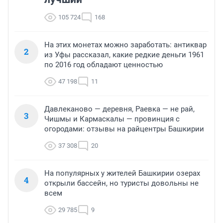
105 724
168
На этих монетах можно заработать: антиквар
2
из Уфы рассказал, какие редкие деньги 1961
по 2016 год обладают ценностью
47 198
11
Давлеканово — деревня, Раевка — не рай,
3
Чишмы и Кармаскалы — провинция с
огородами: отзывы на райцентры Башкирии
37 308
20
На популярных у жителей Башкирии озерах
4
открыли бассейн, но туристы довольны не
всем
29 785
9