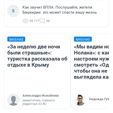
Как звучит БПЛА. Послушайте, жители
5
Башкирии: это может спасти вашу жизнь
29 177
36
МНЕНИЕ
МНЕНИЕ
«За неделю две ночи
«Мы видим нов
были страшные»:
Нолана»: с как
туристка рассказала об
настроем нужн
отдыхе в Крыму
смотреть «Оди
чтобы она не
выглядела как
Александра Исмайлова
Надежда Губар
заместитель главного
редактора 63.RU