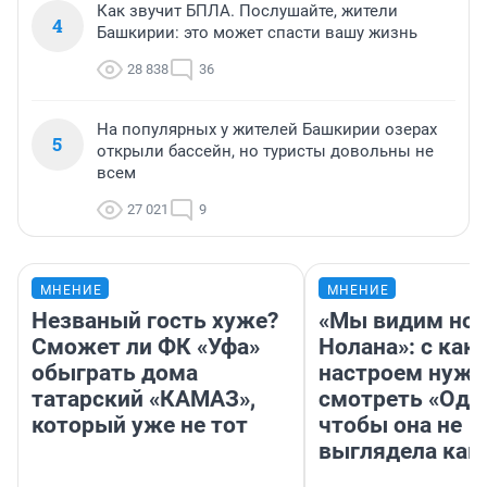
Как звучит БПЛА. Послушайте, жители
4
Башкирии: это может спасти вашу жизнь
28 838
36
На популярных у жителей Башкирии озерах
5
открыли бассейн, но туристы довольны не
всем
27 021
9
МНЕНИЕ
МНЕНИЕ
Незваный гость хуже?
«Мы видим нов
Сможет ли ФК «Уфа»
Нолана»: с как
обыграть дома
настроем нужн
татарский «КАМАЗ»,
смотреть «Оди
который уже не тот
чтобы она не
выглядела как