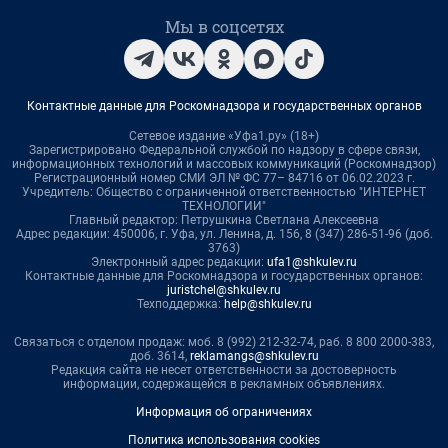
Мы в соцсетях
Контактные данные для Роскомнадзора и государственных органов
Сетевое издание «Уфа1.ру» (18+)
Зарегистрировано Федеральной службой по надзору в сфере связи,
информационных технологий и массовых коммуникаций (Роскомнадзор)
Регистрационный номер СМИ ЭЛ № ФС 77– 84716 от 06.02.2023 г.
Учредитель: Общество с ограниченной ответственностью "ИНТЕРНЕТ
ТЕХНОЛОГИИ"
Главный редактор: Петрушкина Светлана Алексеевна
Адрес редакции: 450006, г. Уфа, ул. Ленина, д. 156, 8 (347) 286-51-96 (доб.
3763)
Электронный адрес редакции:
ufa1@shkulev.ru
Контактные данные для Роскомнадзора и государственных органов:
juristchel@shkulev.ru
Техподдержка:
help@shkulev.ru
Связаться с отделом продаж: моб. 8 (992) 212-32-74, раб. 8 800 2000-383,
доб. 3614,
reklamangs@shkulev.ru
Редакция сайта не несет ответственности за достоверность
информации, содержащейся в рекламных объявлениях.
Информация об ограничениях
Политика использования cookies