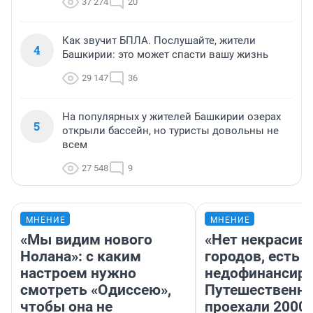
37 274
20
Как звучит БПЛА. Послушайте, жители
4
Башкирии: это может спасти вашу жизнь
29 147
36
На популярных у жителей Башкирии озерах
5
открыли бассейн, но туристы довольны не
всем
27 548
9
МНЕНИЕ
МНЕНИЕ
«Мы видим нового
«Нет некрасив
Нолана»: с каким
городов, есть
настроем нужно
недофинансиро
смотреть «Одиссею»,
Путешественн
чтобы она не
проехали 2000