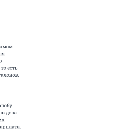
самом
ля
р
то есть
талонов,
алобу
ов дела
их
зарплата.