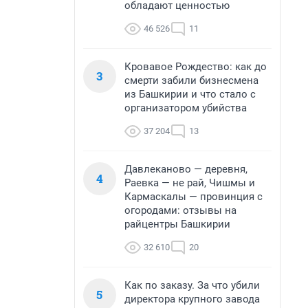
обладают ценностью
46 526
11
Кровавое Рождество: как до
3
смерти забили бизнесмена
из Башкирии и что стало с
организатором убийства
37 204
13
Давлеканово — деревня,
4
Раевка — не рай, Чишмы и
Кармаскалы — провинция с
огородами: отзывы на
райцентры Башкирии
32 610
20
Как по заказу. За что убили
5
директора крупного завода