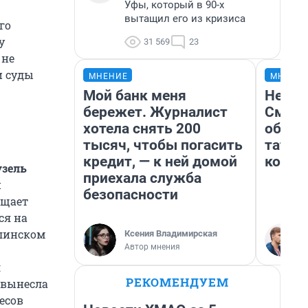
Уфы, который в 90-х
вытащил его из кризиса
го
у
31 569
23
 не
и суды
МНЕНИЕ
МНЕНИ
Мой банк меня
Незва
бережет. Журналист
Сможе
хотела снять 200
обыгр
тысяч, чтобы погасить
татар
кредит, — к ней домой
котор
узель
приехала служба
й
безопасности
ещает
ся на
алинском
Ксения Владимирская
Автор мнения
л
РЕКОМЕНДУЕМ
 вынесла
есов