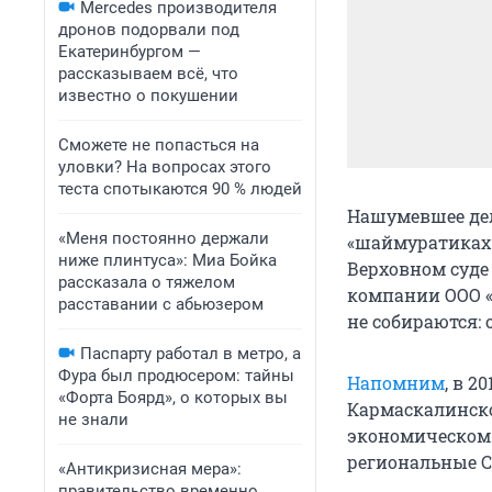
Mercedes производителя
дронов подорвали под
Екатеринбургом —
рассказываем всё, что
известно о покушении
Сможете не попасться на
уловки? На вопросах этого
теста спотыкаются 90 % людей
Нашумевшее дел
«Меня постоянно держали
«шаймуратиках»
ниже плинтуса»: Миа Бойка
Верховном суде
рассказала о тяжелом
компании ООО «
расставании с абьюзером
не собираются:
Паспарту работал в метро, а
Фура был продюсером: тайны
Напомним
, в 2
«Форта Боярд», о которых вы
Кармаскалинско
не знали
экономическом 
региональные 
«Антикризисная мера»:
правительство временно