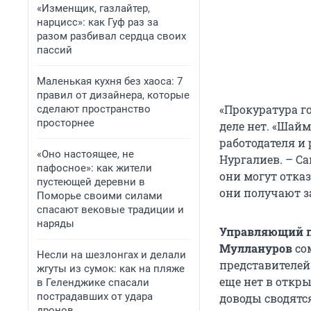
«Изменщик, газлайтер,
нарцисс»: как Гуф раз за
разом разбивал сердца своих
пассий
Маленькая кухня без хаоса: 7
правил от дизайнера, которые
«Прокуратура г
сделают пространство
просторнее
деле нет. «Шай
работодателя и 
«Оно настоящее, не
Нургалиев. – С
пафосное»: как жители
они могут отказ
пустеющей деревни в
они получают з
Поморье своими силами
спасают вековые традиции и
наряды
Управляющий па
Муллануров
со
Несли на шезлонгах и делали
представителей
жгуты из сумок: как на пляже
еще нет в откры
в Геленджике спасали
пострадавших от удара
доводы сводятся
дронов