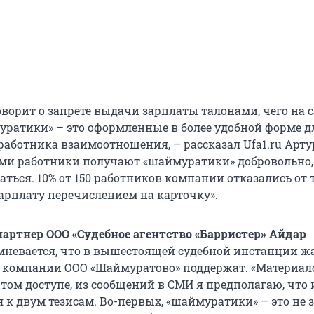
оворит о запрете выдачи зарплаты талонами, чего на 
муратики» – это оформленные в более удобной форме д
работника взаимоотношения, – рассказал Ufa1.ru Арту
ами работники получают «шаймуратики» добровольно, 
аться. 10% от 150 работников компании отказались от 
арплату перечислением на карточку».
ртнер ООО «Судебное агентство «Барристер» Айдар
мневается, что в вышестоящей судебной инстанции ж
 компании ООО «Шаймуратово» поддержат. «Материал
том доступе, из сообщений в СМИ я предполагаю, что 
 к двум тезисам. Во-первых, «шаймуратики» – это не 