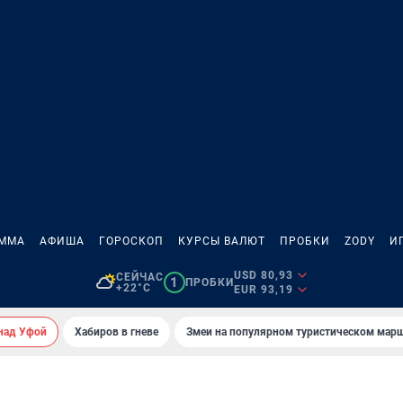
АММА
АФИША
ГОРОСКОП
КУРСЫ ВАЛЮТ
ПРОБКИ
ZODY
И
USD 80,93
СЕЙЧАС
1
ПРОБКИ
+22°C
EUR 93,19
над Уфой
Хабиров в гневе
Змеи на популярном туристическом мар