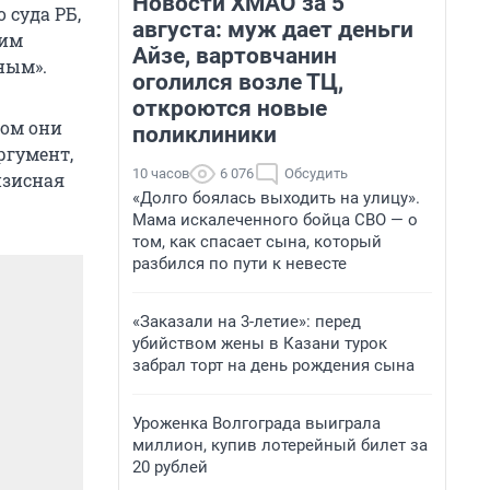
Новости ХМАО за 5
 суда РБ,
августа: муж дает деньги
тим
Айзе, вартовчанин
ным».
оголился возле ТЦ,
откроются новые
том они
поликлиники
ргумент,
10 часов
6 076
Обсудить
изисная
«Долго боялась выходить на улицу».
Мама искалеченного бойца СВО — о
том, как спасает сына, который
разбился по пути к невесте
«Заказали на 3-летие»: перед
убийством жены в Казани турок
забрал торт на день рождения сына
Уроженка Волгограда выиграла
миллион, купив лотерейный билет за
20 рублей