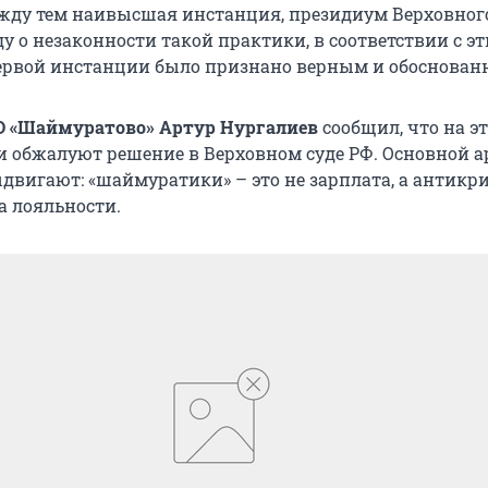
жду тем наивысшая инстанция, президиум Верховного
у о незаконности такой практики, в соответствии с э
ервой инстанции было признано верным и обоснован
О «Шаймуратово» Артур Нургалиев
сообщил, что на э
 и обжалуют решение в Верховном суде РФ. Основной а
двигают: «шаймуратики» – это не зарплата, а антикр
а лояльности.