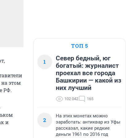
ТОП 5
Север бедный, юг
т,
1
богатый: журналист
проехал все города
ставители
Башкирии — какой из
 на этом
них лучший
е РФ.
102 042
165
»
ньком
На этих монетах можно
2
ак и
заработать: антиквар из Уфы
рассказал, какие редкие
деньги 1961 по 2016 год