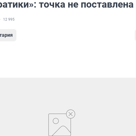
атики»: точка не поставлена
12 995
тария