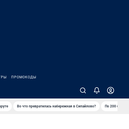
ГРЫ
ПРОМОКОДЫ
шруте
Во что превратилась набережная в Сипайлово?
По 200 баллов