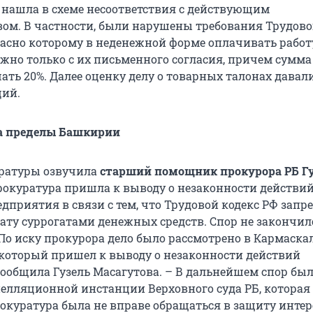
 нашла в схеме несоответствия с действующим
вом. В частности, были нарушены требования Трудово
гласно которому в неденежной форме оплачивать работ
жно только с их письменного согласия, причем сумма
ть 20%. Далее оценку делу о товарных талонах давал
ций.
за пределы Башкирии
ратуры озвучила
старший помощник прокурора РБ Г
Прокуратура пришла к выводу о незаконности действи
дприятия в связи с тем, что Трудовой кодекс РФ запр
ату суррогатами денежных средств. Спор не закончил
 По иску прокурора дело было рассмотрено в Кармаск
 который пришел к выводу о незаконности действий
 сообщила Гузель Масагутова. – В дальнейшем спор бы
пелляционной инстанции Верховного суда РБ, которая
рокуратура была не вправе обращаться в защиту интер