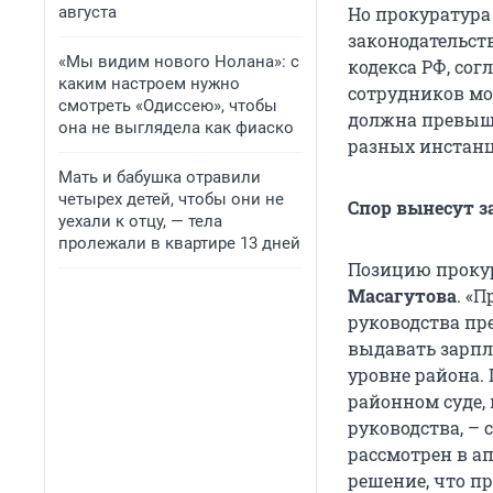
августа
Но прокуратура
законодательст
«Мы видим нового Нолана»: с
кодекса РФ, со
каким настроем нужно
сотрудников мо
смотреть «Одиссею», чтобы
должна превыша
она не выглядела как фиаско
разных инстан
Мать и бабушка отравили
четырех детей, чтобы они не
Спор вынесут 
уехали к отцу, — тела
пролежали в квартире 13 дней
Позицию проку
Масагутова
. «
руководства пре
выдавать зарпл
уровне района.
районном суде,
руководства, –
рассмотрен в а
решение, что п